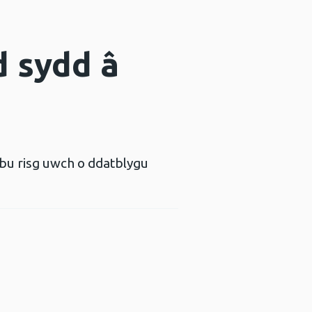
d sydd â
u risg uwch o ddatblygu
estr newydd