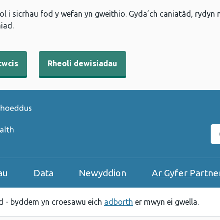
l i sicrhau fod y wefan yn gweithio. Gyda’ch caniatâd, rydyn
iad.
cwcis
Rheoli dewisiadau
C
au
Data
Newyddion
Ar Gyfer Partne
 - byddem yn croesawu eich
adborth
er mwyn ei gwella.