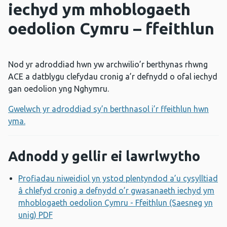
iechyd ym mhoblogaeth
oedolion Cymru – ffeithlun
Nod yr adroddiad hwn yw archwilio’r berthynas rhwng
ACE a datblygu clefydau cronig a’r defnydd o ofal iechyd
gan oedolion yng Nghymru.
Gwelwch yr adroddiad sy’n berthnasol i’r ffeithlun hwn
yma.
Adnodd y gellir ei lawrlwytho
Profiadau niweidiol yn ystod plentyndod a’u cysylltiad
â chlefyd cronig a defnydd o’r gwasanaeth iechyd ym
mhoblogaeth oedolion Cymru - Ffeithlun (Saesneg yn
unig) PDF
Agor ffenestr newydd