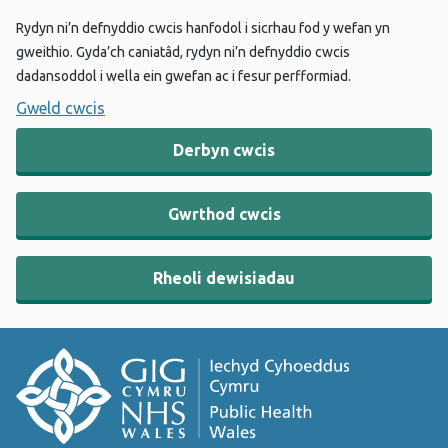
Rydyn ni’n defnyddio cwcis hanfodol i sicrhau fod y wefan yn
gweithio. Gyda’ch caniatâd, rydyn ni’n defnyddio cwcis
dadansoddol i wella ein gwefan ac i fesur perfformiad.
Gweld cwcis
Derbyn cwcis
Gwrthod cwcis
Rheoli dewisiadau