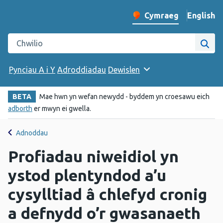
English
– Change 
Cymraeg
Newid iaith y wefan
Chwilio gwefan Iechyd Cyhoeddus Cymru
Chwi
Pynciau A i Y
Adroddiadau
Dewislen
BETA
Mae hwn yn wefan newydd - byddem yn croesawu eich
adborth
er mwyn ei gwella.
Adnoddau
Profiadau niweidiol yn
ystod plentyndod a’u
cysylltiad â chlefyd cronig
a defnydd o’r gwasanaeth