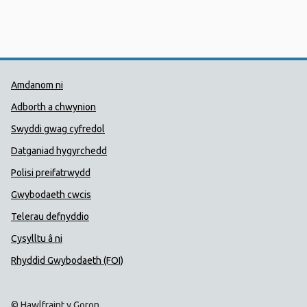
Dolenni Cymorth Iechyd Cyhoedd
Amdanom ni
Adborth a chwynion
Swyddi gwag cyfredol
Datganiad hygyrchedd
Polisi preifatrwydd
Gwybodaeth cwcis
Telerau defnyddio
Cysylltu â ni
Rhyddid Gwybodaeth (FOI)
© Hawlfraint y Goron