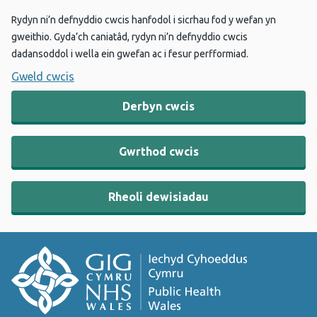
Rydyn ni’n defnyddio cwcis hanfodol i sicrhau fod y wefan yn
gweithio. Gyda’ch caniatâd, rydyn ni’n defnyddio cwcis
dadansoddol i wella ein gwefan ac i fesur perfformiad.
Gweld cwcis
Derbyn cwcis
Gwrthod cwcis
Rheoli dewisiadau