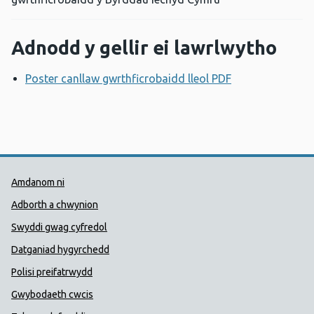
Adnodd y gellir ei lawrlwytho
Poster canllaw gwrthficrobaidd lleol PDF
Agor ffenestr 
Dolenni Cymorth Iechyd Cyhoedd
Amdanom ni
Adborth a chwynion
Swyddi gwag cyfredol
Datganiad hygyrchedd
Polisi preifatrwydd
Gwybodaeth cwcis