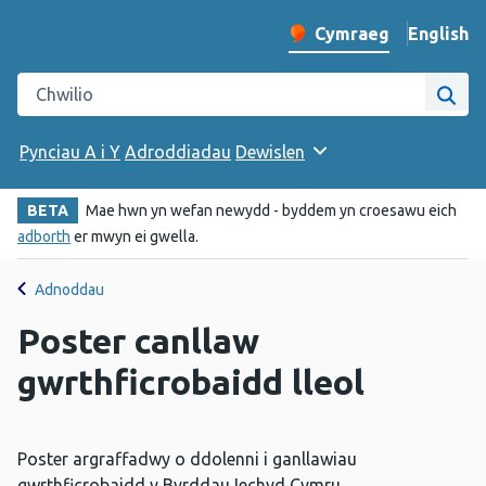
English
– Change 
Cymraeg
Newid iaith y wefan
Chwilio gwefan Iechyd Cyhoeddus Cymru
Chwi
Pynciau A i Y
Adroddiadau
Dewislen
BETA
Mae hwn yn wefan newydd - byddem yn croesawu eich
adborth
er mwyn ei gwella.
Adnoddau
Poster canllaw
gwrthficrobaidd lleol
Poster argraffadwy o ddolenni i ganllawiau
gwrthficrobaidd y Byrddau Iechyd Cymru