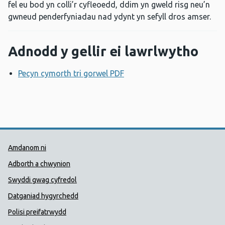
fel eu bod yn colli’r cyfleoedd, ddim yn gweld risg neu’n
gwneud penderfyniadau nad ydynt yn sefyll dros amser.
Adnodd y gellir ei lawrlwytho
Pecyn cymorth tri gorwel PDF
Agor ffenestr newydd
Dolenni Cymorth Iechyd Cyhoedd
Amdanom ni
Adborth a chwynion
Swyddi gwag cyfredol
Datganiad hygyrchedd
Polisi preifatrwydd