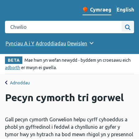
English
– Change 
Cymraeg
Newid iaith y wefan
Chwilio gwefan Iechyd Cyhoeddus Cymru
Chwi
Pynciau A i Y
Adroddiadau
Dewislen
BETA
Mae hwn yn wefan newydd - byddem yn croesawu eich
adborth
er mwyn ei gwella.
Adnoddau
Pecyn cymorth tri gorwel
Gall pecyn cymorth Gorwelion helpu cyrff cyhoeddus a
phobl yn gyffredinol i feddwl a chynllunio ar gyfer y
tymor hwy yn hytrach na bod mewn rhigol yn y presennol