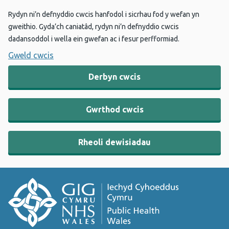
Rydyn ni’n defnyddio cwcis hanfodol i sicrhau fod y wefan yn
gweithio. Gyda’ch caniatâd, rydyn ni’n defnyddio cwcis
dadansoddol i wella ein gwefan ac i fesur perfformiad.
Gweld cwcis
Derbyn cwcis
Gwrthod cwcis
Rheoli dewisiadau