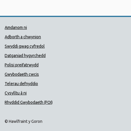
Dolenni Cymorth Iechyd Cyhoedd
Amdanom ni
Adborth a chwynion
Swyddi gwag cyfredol
Datganiad hygyrchedd
Polisi preifatrwydd
Gwybodaeth cwcis
Telerau defnyddio
Cysylltu â ni
Rhyddid Gwybodaeth (FOI)
© Hawlfraint y Goron