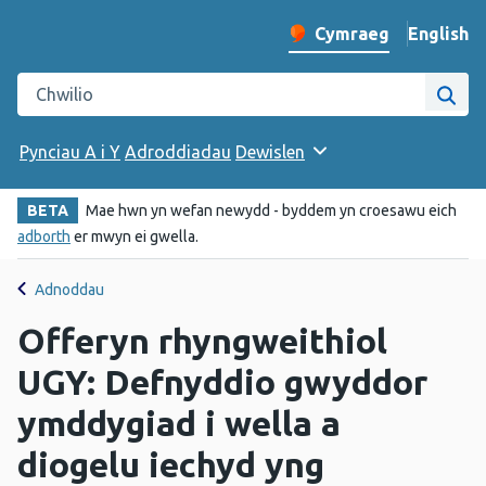
English
– Change 
Cymraeg
Newid iaith y wefan
Chwilio gwefan Iechyd Cyhoeddus Cymru
Chwi
Pynciau A i Y
Adroddiadau
Dewislen
BETA
Mae hwn yn wefan newydd - byddem yn croesawu eich
adborth
er mwyn ei gwella.
Adnoddau
Offeryn rhyngweithiol
UGY: Defnyddio gwyddor
ymddygiad i wella a
diogelu iechyd yng