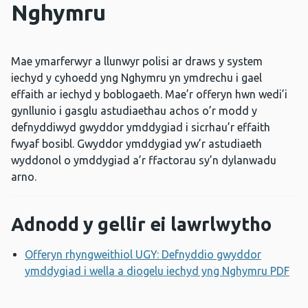
Nghymru
Mae ymarferwyr a llunwyr polisi ar draws y system
iechyd y cyhoedd yng Nghymru yn ymdrechu i gael
effaith ar iechyd y boblogaeth. Mae’r offeryn hwn wedi’i
gynllunio i gasglu astudiaethau achos o’r modd y
defnyddiwyd gwyddor ymddygiad i sicrhau’r effaith
fwyaf bosibl. Gwyddor ymddygiad yw’r astudiaeth
wyddonol o ymddygiad a’r ffactorau sy’n dylanwadu
arno.
Adnodd y gellir ei lawrlwytho
Offeryn rhyngweithiol UGY: Defnyddio gwyddor
ymddygiad i wella a diogelu iechyd yng Nghymru PDF
Ag