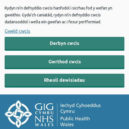
Rydyn ni’n defnyddio cwcis hanfodol i sicrhau fod y wefan yn
gweithio. Gyda’ch caniatâd, rydyn ni’n defnyddio cwcis
dadansoddol i wella ein gwefan ac i fesur perfformiad.
Gweld cwcis
Derbyn cwcis
Gwrthod cwcis
Rheoli dewisiadau