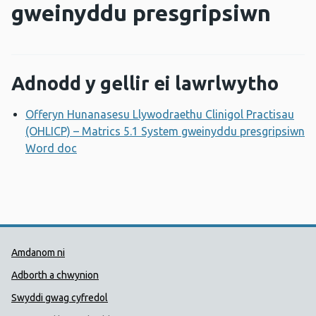
gweinyddu presgripsiwn
Adnodd y gellir ei lawrlwytho
Offeryn Hunanasesu Llywodraethu Clinigol Practisau
(OHLICP) – Matrics 5.1 System gweinyddu presgripsiwn
Word doc
Agor ffenestr newydd
Dolenni Cymorth Iechyd Cyhoedd
Amdanom ni
Adborth a chwynion
Swyddi gwag cyfredol