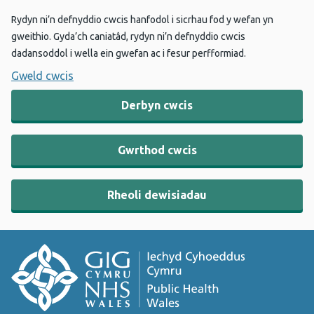
Rydyn ni’n defnyddio cwcis hanfodol i sicrhau fod y wefan yn
gweithio. Gyda’ch caniatâd, rydyn ni’n defnyddio cwcis
dadansoddol i wella ein gwefan ac i fesur perfformiad.
Gweld cwcis
Derbyn cwcis
Gwrthod cwcis
Rheoli dewisiadau