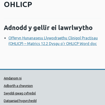
OHLICP
Adnodd y gellir ei lawrlwytho
Offeryn Hunanasesu Llywodraethu Clinigol Practisau
(OHLICP) – Matrics 12.2 Dysgu o’r OHLICP Word doc
Ago
Dolenni Cymorth Iechyd Cyhoedd
Amdanom ni
Adborth a chwynion
Swyddi gwag cyfredol
Datganiad hygyrchedd