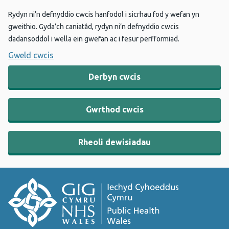
Rydyn ni’n defnyddio cwcis hanfodol i sicrhau fod y wefan yn
gweithio. Gyda’ch caniatâd, rydyn ni’n defnyddio cwcis
dadansoddol i wella ein gwefan ac i fesur perfformiad.
Gweld cwcis
Derbyn cwcis
Gwrthod cwcis
Rheoli dewisiadau