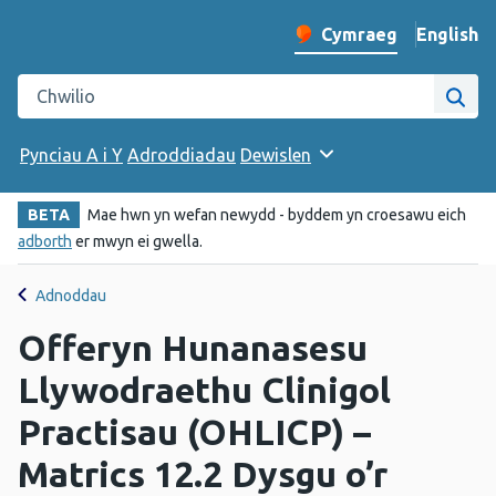
English
– Change 
Cymraeg
Newid iaith y wefan
Chwilio gwefan Iechyd Cyhoeddus Cymru
Chwi
Pynciau A i Y
Adroddiadau
Dewislen
BETA
Mae hwn yn wefan newydd - byddem yn croesawu eich
adborth
er mwyn ei gwella.
Adnoddau
Offeryn Hunanasesu
Llywodraethu Clinigol
Practisau (OHLICP) –
Matrics 12.2 Dysgu o’r