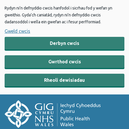
Rydyn ni’n defnyddio cwcis hanfodol i sicrhau fod y wefan yn
gweithio. Gyda’ch caniatâd, rydyn ni’n defnyddio cwcis
dadansoddol i wella ein gwefan ac i fesur perfformiad.
Gweld cwcis
Derbyn cwcis
Gwrthod cwcis
Rheoli dewisiadau