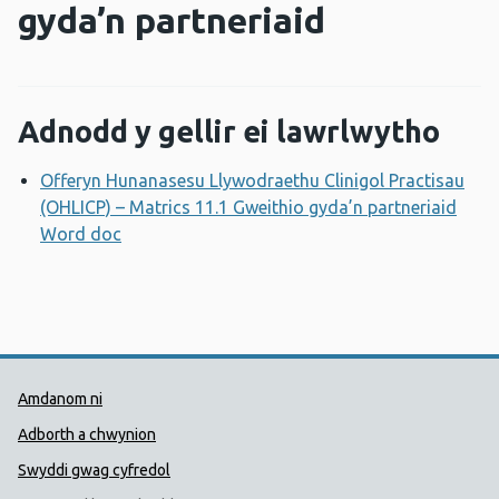
gyda’n partneriaid
Adnodd y gellir ei lawrlwytho
Offeryn Hunanasesu Llywodraethu Clinigol Practisau
(OHLICP) – Matrics 11.1 Gweithio gyda’n partneriaid
Word doc
Agor ffenestr newydd
Dolenni Cymorth Iechyd Cyhoedd
Amdanom ni
Adborth a chwynion
Swyddi gwag cyfredol