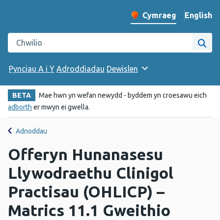
English
– Change 
Cymraeg
Newid iaith y wefan
Chwilio gwefan Iechyd Cyhoeddus Cymru
Chwi
Pynciau A i Y
Adroddiadau
Dewislen
BETA
Mae hwn yn wefan newydd - byddem yn croesawu eich
adborth
er mwyn ei gwella.
Adnoddau
Offeryn Hunanasesu
Llywodraethu Clinigol
Practisau (OHLICP) –
Matrics 11.1 Gweithio