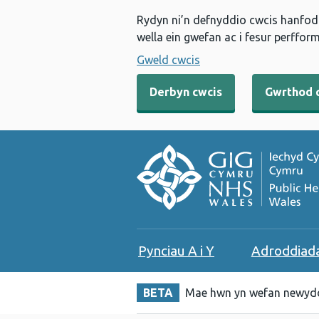
Rydyn ni’n defnyddio cwcis hanfodo
wella ein gwefan ac i fesur perfform
Gweld cwcis
Derbyn cwcis
Gwrthod 
Pynciau A i Y
Adroddiad
BETA
Mae hwn yn wefan newydd