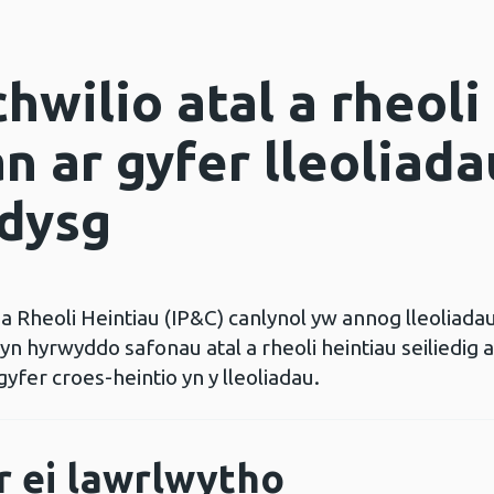
hwilio atal a rheoli
 ar gyfer lleoliada
ddysg
 a Rheoli Heintiau (IP&C) canlynol yw annog lleoliada
hyrwyddo safonau atal a rheoli heintiau seiliedig a
 gyfer croes-heintio yn y lleoliadau.
r ei lawrlwytho