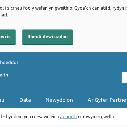
l i sicrhau fod y wefan yn gweithio. Gyda’ch caniatâd, rydyn
iad.
cwcis
Rheoli dewisiadau
C
au
Data
Newyddion
Ar Gyfer Partne
 - byddem yn croesawu eich
adborth
er mwyn ei gwella.