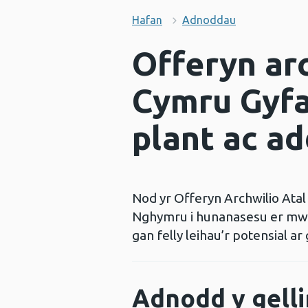
Hafan
Adnoddau
Offeryn arc
Cymru Gyfan
plant ac a
Nod yr Offeryn Archwilio Atal
Nghymru i hunanasesu er mwyn 
gan felly leihau’r potensial ar
Adnodd y gelli