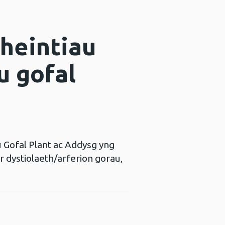
 heintiau
u gofal
u Gofal Plant ac Addysg yng
r dystiolaeth/arferion gorau,