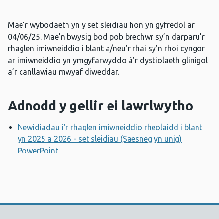
Mae’r wybodaeth yn y set sleidiau hon yn gyfredol ar
04/06/25. Mae’n bwysig bod pob brechwr sy’n darparu’r
rhaglen imiwneiddio i blant a/neu’r rhai sy’n rhoi cyngor
ar imiwneiddio yn ymgyfarwyddo â’r dystiolaeth glinigol
a’r canllawiau mwyaf diweddar.
Adnodd y gellir ei lawrlwytho
Newidiadau i'r rhaglen imiwneiddio rheolaidd i blant
yn 2025 a 2026 - set sleidiau (Saesneg yn unig)
PowerPoint
Agor ffenestr newydd