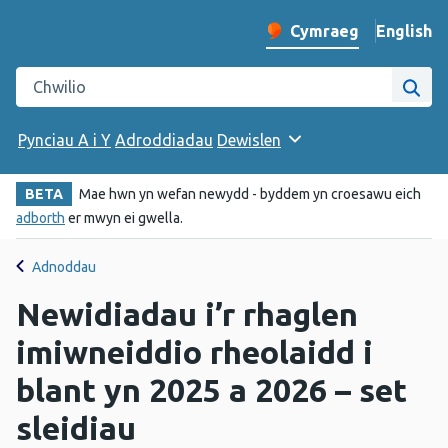
English
– Change 
Cymraeg
Newid iaith y wefan
Chwilio gwefan Iechyd Cyhoeddus Cymru
Chwi
Pynciau A i Y
Adroddiadau
Dewislen
BETA
Mae hwn yn wefan newydd - byddem yn croesawu eich
adborth
er mwyn ei gwella.
Adnoddau
Newidiadau i’r rhaglen
imiwneiddio rheolaidd i
blant yn 2025 a 2026 – set
sleidiau