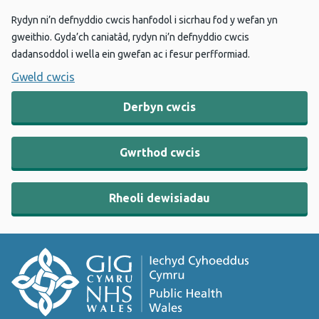
Rydyn ni’n defnyddio cwcis hanfodol i sicrhau fod y wefan yn
gweithio. Gyda’ch caniatâd, rydyn ni’n defnyddio cwcis
dadansoddol i wella ein gwefan ac i fesur perfformiad.
Gweld cwcis
Derbyn cwcis
Gwrthod cwcis
Rheoli dewisiadau