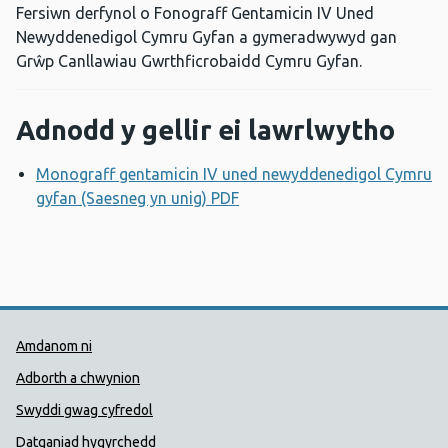
Fersiwn derfynol o Fonograff Gentamicin IV Uned
Newyddenedigol Cymru Gyfan a gymeradwywyd gan
Grŵp Canllawiau Gwrthficrobaidd Cymru Gyfan.
Adnodd y gellir ei lawrlwytho
Monograff gentamicin IV uned newyddenedigol Cymru
gyfan (Saesneg yn unig) PDF
Agor ffenestr newydd
Dolenni Cymorth Iechyd Cyhoedd
Amdanom ni
Adborth a chwynion
Swyddi gwag cyfredol
Datganiad hygyrchedd