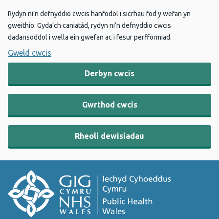
Rydyn ni’n defnyddio cwcis hanfodol i sicrhau fod y wefan yn
gweithio. Gyda’ch caniatâd, rydyn ni’n defnyddio cwcis
dadansoddol i wella ein gwefan ac i fesur perfformiad.
Gweld cwcis
Derbyn cwcis
Gwrthod cwcis
Rheoli dewisiadau