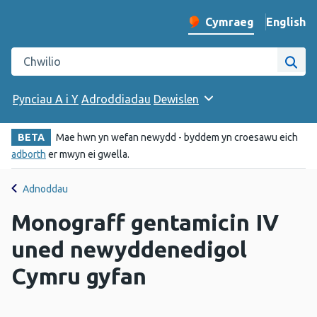
English
– Change 
Cymraeg
Newid iaith y wefan
Chwilio gwefan Iechyd Cyhoeddus Cymru
Chwi
Pynciau A i Y
Adroddiadau
Dewislen
BETA
Mae hwn yn wefan newydd - byddem yn croesawu eich
adborth
er mwyn ei gwella.
Adnoddau
Monograff gentamicin IV
uned newyddenedigol
Cymru gyfan