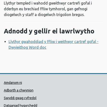
Llythyr templed i wahodd gweithwyr cartrefi gofal i
dderbyn eu brechiad ffliw tymhorol, gan gefnogi
diogelwch y staff a diogelwch trigolion bregus.
Adnodd y gellir ei lawrlwytho
Llythyr gwahoddiad y ffliw i weithwyr cartref gofal -
Dwyieithog Word doc
Agor ffenestr newydd
Dolenni Cymorth Iechyd Cyhoedd
Amdanom ni
Adborth a chwynion
Swyddi gwag cyfredol
Datganiad hygyrchedd