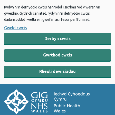
Rydyn ni’n defnyddio cwcis hanfodol i sicrhau fod y wefan yn
gweithio. Gyda’ch caniatâd, rydyn ni’n defnyddio cwcis
dadansoddol i wella ein gwefan ac i fesur perfformiad.
Gweld cwcis
Derbyn cwcis
Gwrthod cwcis
Rheoli dewisiadau