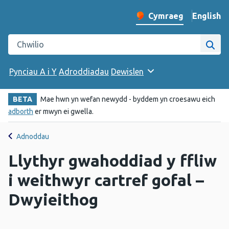
English
– Change 
Cymraeg
Newid iaith y wefan
Chwilio gwefan Iechyd Cyhoeddus Cymru
Chwi
Pynciau A i Y
Adroddiadau
Dewislen
BETA
Mae hwn yn wefan newydd - byddem yn croesawu eich
adborth
er mwyn ei gwella.
Adnoddau
Llythyr gwahoddiad y ffliw
i weithwyr cartref gofal –
Dwyieithog