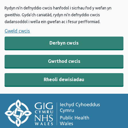
Rydyn ni’n defnyddio cwcis hanfodol i sicrhau fod y wefan yn
gweithio. Gyda’ch caniatâd, rydyn ni’n defnyddio cwcis
dadansoddol i wella ein gwefan ac i fesur perfformiad.
Gweld cwcis
Derbyn cwcis
Gwrthod cwcis
Rheoli dewisiadau