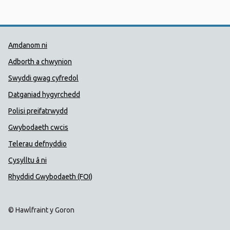
Dolenni Cymorth Iechyd Cyhoedd
Amdanom ni
Adborth a chwynion
Swyddi gwag cyfredol
Datganiad hygyrchedd
Polisi preifatrwydd
Gwybodaeth cwcis
Telerau defnyddio
Cysylltu â ni
Rhyddid Gwybodaeth (FOI)
© Hawlfraint y Goron