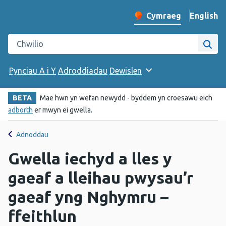
English
– Change 
Cymraeg
Newid iaith y wefan
Chwilio gwefan Iechyd Cyhoeddus Cymru
Chwi
Pynciau A i Y
Adroddiadau
Dewislen
BETA
Mae hwn yn wefan newydd - byddem yn croesawu eich
adborth
er mwyn ei gwella.
Adnoddau
Gwella iechyd a lles y
gaeaf a lleihau pwysau’r
gaeaf yng Nghymru –
ffeithlun