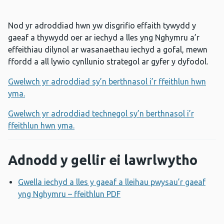
Nod yr adroddiad hwn yw disgrifio effaith tywydd y
gaeaf a thywydd oer ar iechyd a lles yng Nghymru a’r
effeithiau dilynol ar wasanaethau iechyd a gofal, mewn
ffordd a all lywio cynllunio strategol ar gyfer y dyfodol.
Gwelwch yr adroddiad sy’n berthnasol i’r ffeithlun hwn
yma.
Gwelwch yr adroddiad technegol sy’n berthnasol i’r
ffeithlun hwn yma.
Adnodd y gellir ei lawrlwytho
Gwella iechyd a lles y gaeaf a lleihau pwysau’r gaeaf
yng Nghymru – ffeithlun PDF
Agor ffenestr newydd