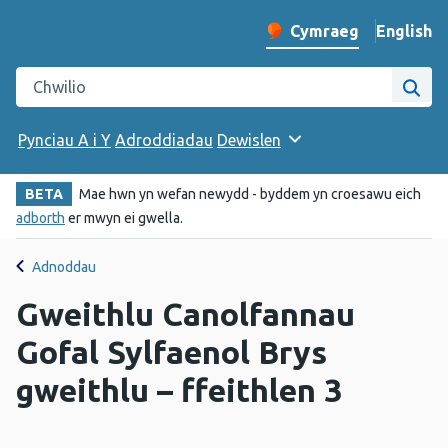
English
– Change 
Cymraeg
Newid iaith y wefan
Chwilio gwefan Iechyd Cyhoeddus Cymru
Chwi
Pynciau A i Y
Adroddiadau
Dewislen
BETA
Mae hwn yn wefan newydd - byddem yn croesawu eich
adborth
er mwyn ei gwella.
Adnoddau
Gweithlu Canolfannau
Gofal Sylfaenol Brys
gweithlu – ffeithlen 3