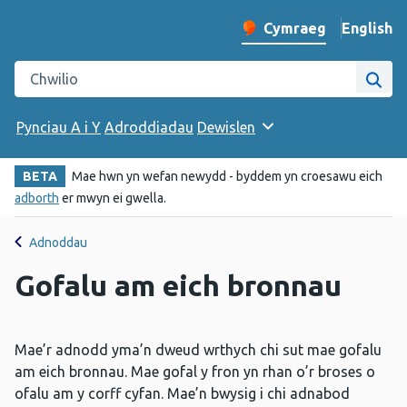
English
– Change 
Cymraeg
Newid iaith y wefan
Chwilio gwefan Iechyd Cyhoeddus Cymru
Chwi
Pynciau A i Y
Adroddiadau
Dewislen
BETA
Mae hwn yn wefan newydd - byddem yn croesawu eich
adborth
er mwyn ei gwella.
Adnoddau
Gofalu am eich bronnau
Mae’r adnodd yma’n dweud wrthych chi sut mae gofalu
am eich bronnau. Mae gofal y fron yn rhan o’r broses o
ofalu am y corff cyfan. Mae’n bwysig i chi adnabod