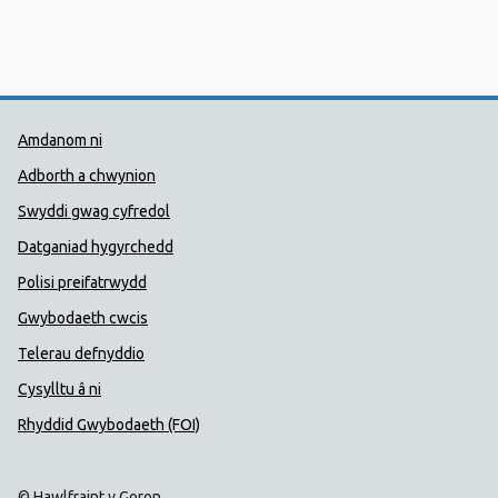
Dolenni Cymorth Iechyd Cyhoedd
Amdanom ni
Adborth a chwynion
Swyddi gwag cyfredol
Datganiad hygyrchedd
Polisi preifatrwydd
Gwybodaeth cwcis
Telerau defnyddio
Cysylltu â ni
Rhyddid Gwybodaeth (FOI)
© Hawlfraint y Goron