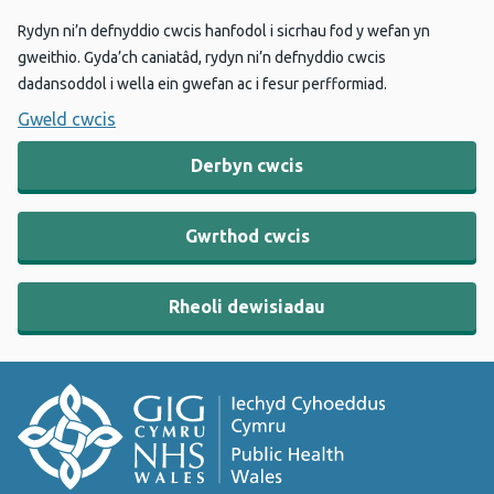
Rydyn ni’n defnyddio cwcis hanfodol i sicrhau fod y wefan yn
gweithio. Gyda’ch caniatâd, rydyn ni’n defnyddio cwcis
dadansoddol i wella ein gwefan ac i fesur perfformiad.
Gweld cwcis
Derbyn cwcis
Gwrthod cwcis
Rheoli dewisiadau