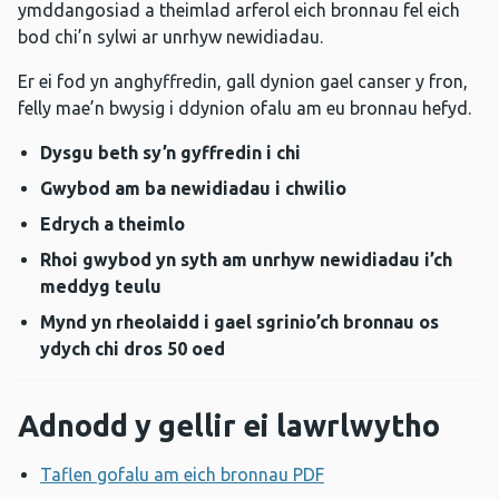
ymddangosiad a theimlad arferol eich bronnau fel eich
bod chi’n sylwi ar unrhyw newidiadau.
Er ei fod yn anghyffredin, gall dynion gael canser y fron,
felly mae’n bwysig i ddynion ofalu am eu bronnau hefyd.
Dysgu beth sy’n gyffredin i chi
Gwybod am ba newidiadau i chwilio
Edrych a theimlo
Rhoi gwybod yn syth am unrhyw newidiadau i’ch
meddyg teulu
Mynd yn rheolaidd i gael sgrinio’ch bronnau os
ydych chi dros 50 oed
Adnodd y gellir ei lawrlwytho
Taflen gofalu am eich bronnau PDF
Agor ffenestr newyd