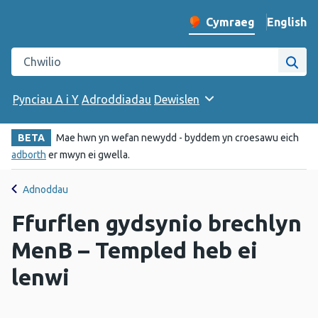
English
– Change 
Cymraeg
Newid iaith y wefan
Chwilio gwefan Iechyd Cyhoeddus Cymru
Chwi
Pynciau A i Y
Adroddiadau
Dewislen
BETA
Mae hwn yn wefan newydd - byddem yn croesawu eich
adborth
er mwyn ei gwella.
Adnoddau
Ffurflen gydsynio brechlyn
MenB – Templed heb ei
lenwi