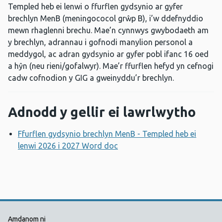
Templed heb ei lenwi o ffurflen gydsynio ar gyfer
brechlyn MenB (meningococol grŵp B), i’w ddefnyddio
mewn rhaglenni brechu. Mae’n cynnwys gwybodaeth am
y brechlyn, adrannau i gofnodi manylion personol a
meddygol, ac adran gydsynio ar gyfer pobl ifanc 16 oed
a hŷn (neu rieni/gofalwyr). Mae’r ffurflen hefyd yn cefnogi
cadw cofnodion y GIG a gweinyddu’r brechlyn.
Adnodd y gellir ei lawrlwytho
Ffurflen gydsynio brechlyn MenB - Templed heb ei
lenwi 2026 i 2027 Word doc
Agor ffenestr newydd
Dolenni Cymorth Iechyd Cyhoedd
Amdanom ni