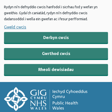
Rydyn ni’n defnyddio cwcis hanfodol i sicrhau fod y wefan yn
gweithio. Gyda’ch caniatâd, rydyn ni’n defnyddio cwcis
dadansoddol i wella ein gwefan ac i fesur perfformiad.
Gweld cwcis
Derbyn cwcis
Gwrthod cwcis
Rheoli dewisiadau