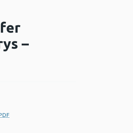
fer
rys –
 PDF
Agor ffenestr newydd