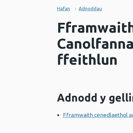
Hafan
Adnoddau
Fframwaith
Canolfanna
ffeithlun
Adnodd y gelli
Fframwaith cenedlaethol ar