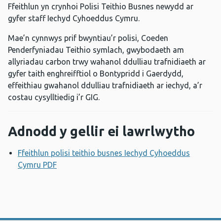
Ffeithlun yn crynhoi Polisi Teithio Busnes newydd ar
gyfer staff Iechyd Cyhoeddus Cymru.
Mae’n cynnwys prif bwyntiau’r polisi, Coeden
Penderfyniadau Teithio symlach, gwybodaeth am
allyriadau carbon trwy wahanol ddulliau trafnidiaeth ar
gyfer taith enghreifftiol o Bontypridd i Gaerdydd,
effeithiau gwahanol ddulliau trafnidiaeth ar iechyd, a’r
costau cysylltiedig i’r GIG.
Adnodd y gellir ei lawrlwytho
Ffeithlun polisi teithio busnes Iechyd Cyhoeddus
Cymru PDF
Agor ffenestr newydd