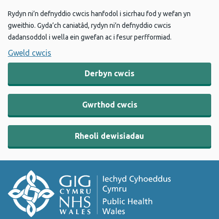
Rydyn ni’n defnyddio cwcis hanfodol i sicrhau fod y wefan yn
gweithio. Gyda’ch caniatâd, rydyn ni’n defnyddio cwcis
dadansoddol i wella ein gwefan ac i fesur perfformiad.
Gweld cwcis
Derbyn cwcis
Gwrthod cwcis
Rheoli dewisiadau