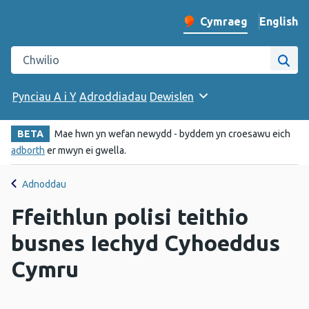
English
– Change 
Cymraeg
Newid iaith y wefan
Chwilio gwefan Iechyd Cyhoeddus Cymru
Chwi
Pynciau A i Y
Adroddiadau
Dewislen
BETA
Mae hwn yn wefan newydd - byddem yn croesawu eich
adborth
er mwyn ei gwella.
Adnoddau
Ffeithlun polisi teithio
busnes Iechyd Cyhoeddus
Cymru