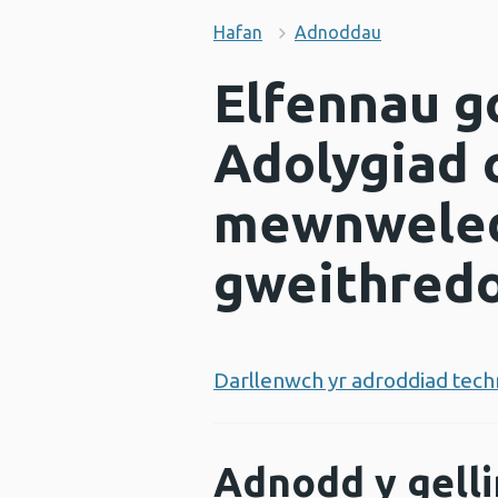
Hafan
Adnoddau
Elfennau go
Adolygiad 
mewnweled
gweithredo
Darllenwch yr adroddiad tec
Adnodd y gelli