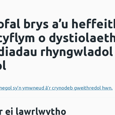
fal brys a’u heffei
cyflym o dystiolaeth
iadau rhyngwladol 
l
hnegol sy’n ymwneud â’r crynodeb gweithredol hwn.
r ei lawrlwytho