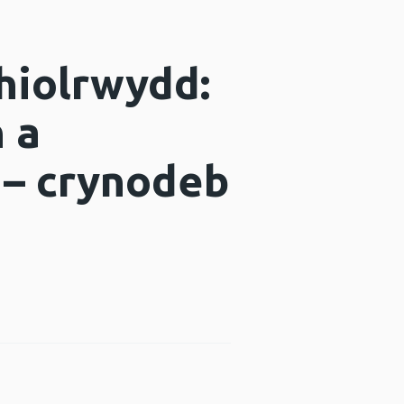
thiolrwydd:
 a
– crynodeb