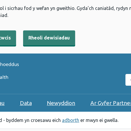
l i sicrhau fod y wefan yn gweithio. Gyda’ch caniatâd, rydyn
iad.
cwcis
Rheoli dewisiadau
C
au
Data
Newyddion
Ar Gyfer Partne
 - byddem yn croesawu eich
adborth
er mwyn ei gwella.