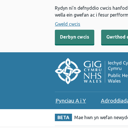
Rydyn ni’n defnyddio cwcis hanfodo
wella ein gwefan ac i fesur perfform
Gweld cwcis
Derbyn cwcis
Gwrthod 
Pynciau A i Y
Adroddiad
BETA
Mae hwn yn wefan newydd