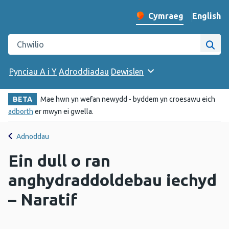
English
– Change 
Cymraeg
Newid iaith y wefan
Chwilio gwefan Iechyd Cyhoeddus Cymru
Chwi
Pynciau A i Y
Adroddiadau
Dewislen
BETA
Mae hwn yn wefan newydd - byddem yn croesawu eich
adborth
er mwyn ei gwella.
Adnoddau
Ein dull o ran
anghydraddoldebau iechyd
– Naratif