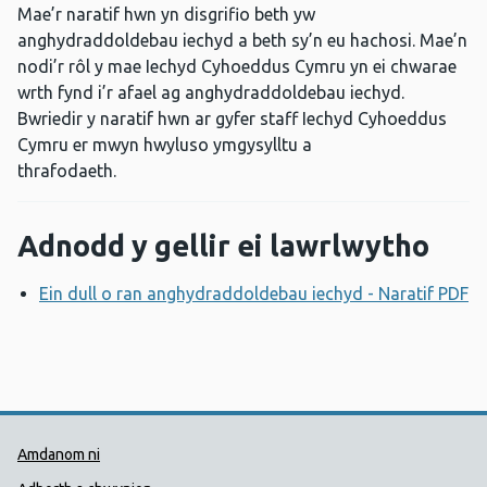
Mae’r naratif hwn yn disgrifio beth yw
anghydraddoldebau iechyd a beth sy’n eu hachosi. Mae’n
nodi’r rôl y mae Iechyd Cyhoeddus Cymru yn ei chwarae
wrth fynd i’r afael ag anghydraddoldebau iechyd.
Bwriedir y naratif hwn ar gyfer staff Iechyd Cyhoeddus
Cymru er mwyn hwyluso ymgysylltu a
thrafodaeth.
Adnodd y gellir ei lawrlwytho
Ein dull o ran anghydraddoldebau iechyd - Naratif PDF
A
Dolenni Cymorth Iechyd Cyhoedd
Amdanom ni