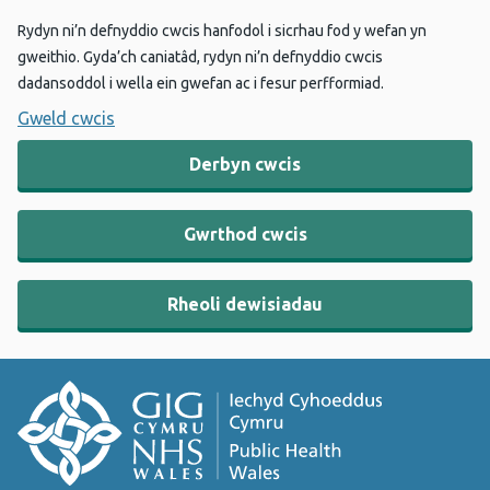
Rydyn ni’n defnyddio cwcis hanfodol i sicrhau fod y wefan yn
gweithio. Gyda’ch caniatâd, rydyn ni’n defnyddio cwcis
dadansoddol i wella ein gwefan ac i fesur perfformiad.
Gweld cwcis
Derbyn cwcis
Gwrthod cwcis
Rheoli dewisiadau