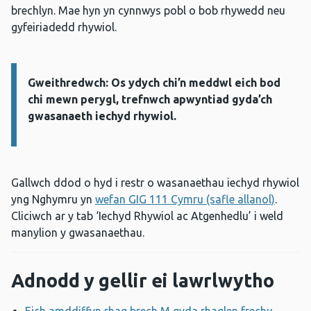
brechlyn. Mae hyn yn cynnwys pobl o bob rhywedd neu
gyfeiriadedd rhywiol.
Gweithredwch: Os ydych chi’n meddwl eich bod
Gwybodaeth:
chi mewn perygl, trefnwch apwyntiad gyda’ch
gwasanaeth iechyd rhywiol.
Gallwch ddod o hyd i restr o wasanaethau iechyd rhywiol
yng Nghymru yn
wefan GIG 111 Cymru (safle allanol)
.
Cliciwch ar y tab ‘Iechyd Rhywiol ac Atgenhedlu’ i weld
manylion y gwasanaethau.
Adnodd y gellir ei lawrlwytho