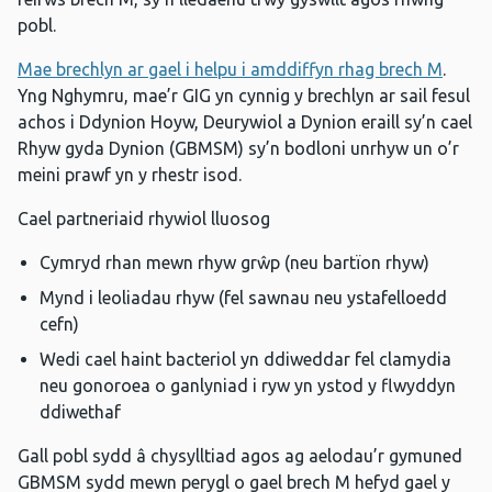
pobl.
Mae brechlyn ar gael i helpu i amddiffyn rhag brech M
.
Yng Nghymru, mae’r GIG yn cynnig y brechlyn ar sail fesul
achos i Ddynion Hoyw, Deurywiol a Dynion eraill sy’n cael
Rhyw gyda Dynion (GBMSM) sy’n bodloni unrhyw un o’r
meini prawf yn y rhestr isod.
Cael partneriaid rhywiol lluosog
Cymryd rhan mewn rhyw grŵp (neu bartïon rhyw)
Mynd i leoliadau rhyw (fel sawnau neu ystafelloedd
cefn)
Wedi cael haint bacteriol yn ddiweddar fel clamydia
neu gonoroea o ganlyniad i ryw yn ystod y flwyddyn
ddiwethaf
Gall pobl sydd â chysylltiad agos ag aelodau’r gymuned
GBMSM sydd mewn perygl o gael brech M hefyd gael y