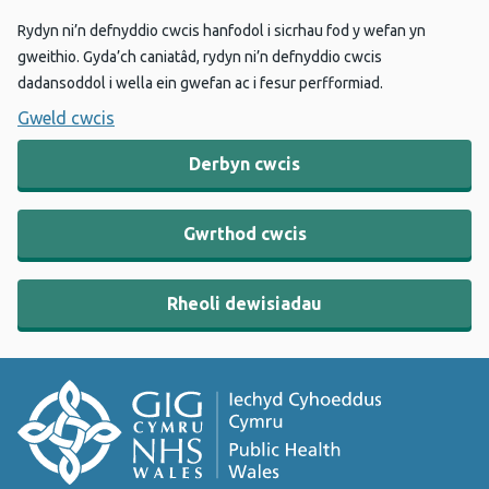
Rydyn ni’n defnyddio cwcis hanfodol i sicrhau fod y wefan yn
gweithio. Gyda’ch caniatâd, rydyn ni’n defnyddio cwcis
dadansoddol i wella ein gwefan ac i fesur perfformiad.
Gweld cwcis
Derbyn cwcis
Gwrthod cwcis
Rheoli dewisiadau