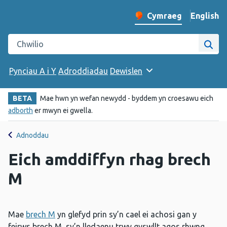
English
– Change 
Cymraeg
Newid iaith y wefan
Chwilio gwefan Iechyd Cyhoeddus Cymru
Chwi
Pynciau A i Y
Adroddiadau
Dewislen
BETA
Mae hwn yn wefan newydd - byddem yn croesawu eich
adborth
er mwyn ei gwella.
Adnoddau
Eich amddiffyn rhag brech
M
Mae
brech M
yn glefyd prin sy’n cael ei achosi gan y
feirws brech M, sy’n lledaenu trwy gyswllt agos rhwng