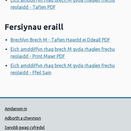
Eich amddiffyn rhag brech M gyda rhaglen frechu
reolaidd - Taflen PDF
Agor ffenestr newydd
Fersiynau eraill
Brechlyn Brech M - Taflen Hawdd ei Ddeall PDF
Agor ffe
Eich amddiffyn rhag brech M gyda rhaglen frechu
reolaidd - Print Mawr PDF
Agor ffenestr newydd
Eich amddiffyn rhag brech M gyda rhaglen frechu
reolaidd - Ffeil Sain
Agor ffenestr newydd
Dolenni Cymorth Iechyd Cyhoedd
Amdanom ni
Adborth a chwynion
Swyddi gwag cyfredol