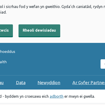
l i sicrhau fod y wefan yn gweithio. Gyda’ch caniatâd, rydyn
iad.
cwcis
Rheoli dewisiadau
C
au
Data
Newyddion
Ar Gyfer Partne
 - byddem yn croesawu eich
adborth
er mwyn ei gwella.