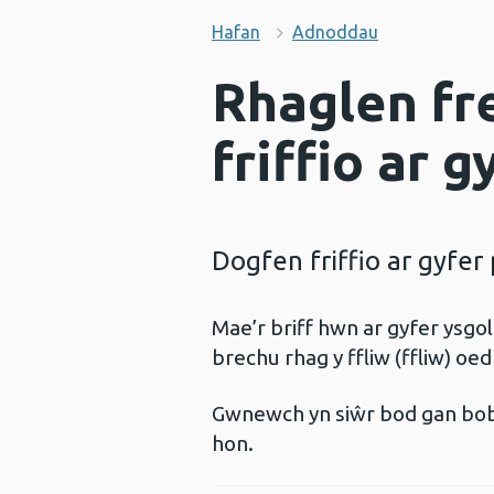
Hafan
Adnoddau
Rhaglen fre
friffio ar 
Dogfen friffio ar gyfer 
Mae’r briff hwn ar gyfer ysgol
brechu rhag y ffliw (ffliw) o
Gwnewch yn siŵr bod gan bob 
hon.