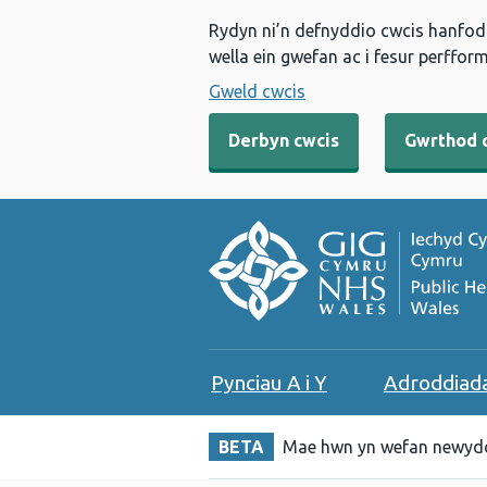
Rydyn ni’n defnyddio cwcis hanfodo
wella ein gwefan ac i fesur perfform
Gweld cwcis
Derbyn cwcis
Gwrthod 
Pynciau A i Y
Adroddiad
BETA
Mae hwn yn wefan newydd