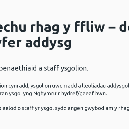
chu rhag y ffliw – 
gyfer addysg
penaethiaid a staff ysgolion.
ion cynradd, ysgolion uwchradd a lleoliadau addysgol 
edran ysgol yng Nghymru’r hydref/gaeaf hwn.
aelod o staff yr ysgol sydd angen gwybod am y rhag