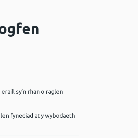
dogfen
eraill sy’n rhan o raglen
len fynediad at y wybodaeth