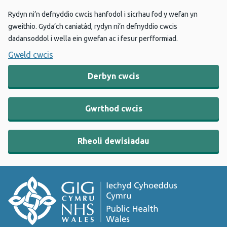
Rydyn ni’n defnyddio cwcis hanfodol i sicrhau fod y wefan yn
gweithio. Gyda’ch caniatâd, rydyn ni’n defnyddio cwcis
dadansoddol i wella ein gwefan ac i fesur perfformiad.
Gweld cwcis
Derbyn cwcis
Gwrthod cwcis
Rheoli dewisiadau