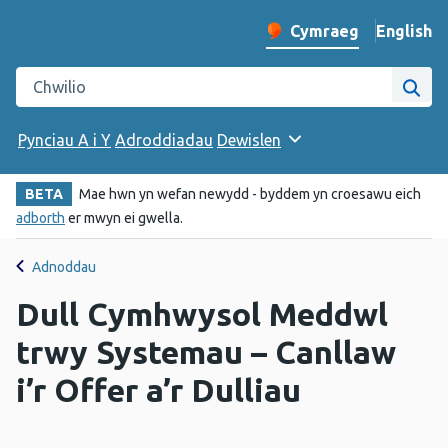
English
– Change 
Cymraeg
Newid iaith y wefan
Chwilio gwefan Iechyd Cyhoeddus Cymru
Chwi
Pynciau A i Y
Adroddiadau
Dewislen
BETA
Mae hwn yn wefan newydd - byddem yn croesawu eich
adborth
er mwyn ei gwella.
Adnoddau
Dull Cymhwysol Meddwl
trwy Systemau – Canllaw
i’r Offer a’r Dulliau