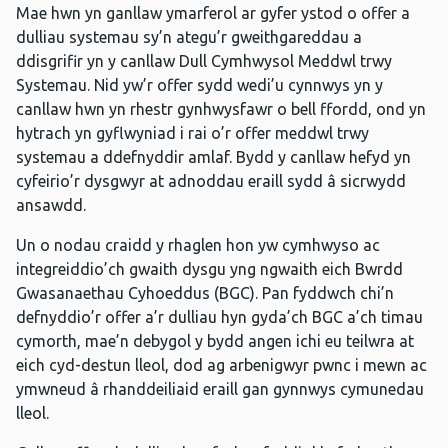
Mae hwn yn ganllaw ymarferol ar gyfer ystod o offer a
dulliau systemau sy’n ategu’r gweithgareddau a
ddisgrifir yn y canllaw Dull Cymhwysol Meddwl trwy
Systemau. Nid yw’r offer sydd wedi’u cynnwys yn y
canllaw hwn yn rhestr gynhwysfawr o bell ffordd, ond yn
hytrach yn gyflwyniad i rai o’r offer meddwl trwy
systemau a ddefnyddir amlaf. Bydd y canllaw hefyd yn
cyfeirio’r dysgwyr at adnoddau eraill sydd â sicrwydd
ansawdd.
Un o nodau craidd y rhaglen hon yw cymhwyso ac
integreiddio’ch gwaith dysgu yng ngwaith eich Bwrdd
Gwasanaethau Cyhoeddus (BGC). Pan fyddwch chi’n
defnyddio’r offer a’r dulliau hyn gyda’ch BGC a’ch timau
cymorth, mae’n debygol y bydd angen ichi eu teilwra at
eich cyd-destun lleol, dod ag arbenigwyr pwnc i mewn ac
ymwneud â rhanddeiliaid eraill gan gynnwys cymunedau
lleol.