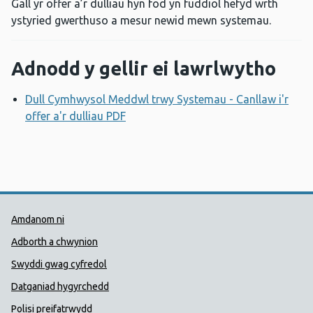
Gall yr offer a’r dulliau hyn fod yn fuddiol hefyd wrth
ystyried gwerthuso a mesur newid mewn systemau.
Adnodd y gellir ei lawrlwytho
Dull Cymhwysol Meddwl trwy Systemau - Canllaw i'r
offer a'r dulliau PDF
Agor ffenestr newydd
Dolenni Cymorth Iechyd Cyhoedd
Amdanom ni
Adborth a chwynion
Swyddi gwag cyfredol
Datganiad hygyrchedd
Polisi preifatrwydd