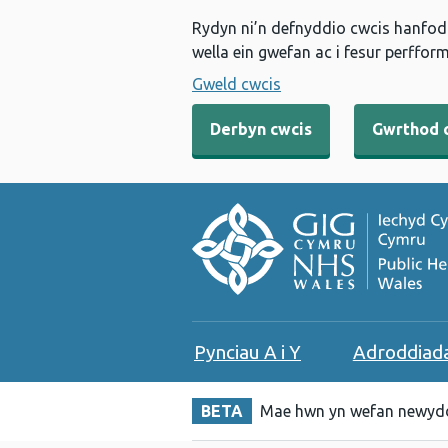
Rydyn ni’n defnyddio cwcis hanfodo
wella ein gwefan ac i fesur perfform
Gweld cwcis
Derbyn cwcis
Gwrthod 
Pynciau A i Y
Adroddiad
BETA
Mae hwn yn wefan newydd