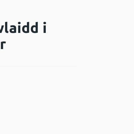
laidd i
r
 ffenestr newydd