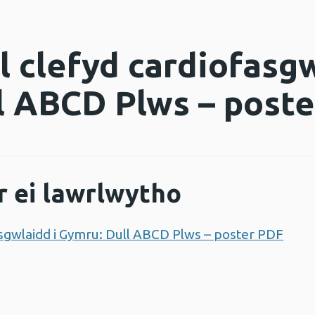
l clefyd cardiofasgw
l ABCD Plws – poste
r ei lawrlwytho
fasgwlaidd i Gymru: Dull ABCD Plws – poster PDF
Agor