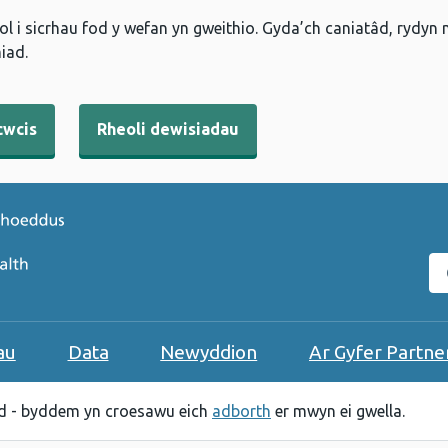
l i sicrhau fod y wefan yn gweithio. Gyda’ch caniatâd, rydyn
iad.
cwcis
Rheoli dewisiadau
C
au
Data
Newyddion
Ar Gyfer Partne
 - byddem yn croesawu eich
adborth
er mwyn ei gwella.