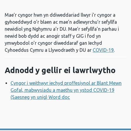
Mae’r cyngor hwn yn ddiweddariad llwyr i’r cyngor a
gyhoeddwyd o’r blaen ac mae’n adlewyrchu’r sefyllfa
newidiol yng Nghymru a’r DU. Mae’r sefyllfa’n parhau i
newid bob dydd ac anogir staff y GIG i fod yn
ymwybodol o’r cyngor diweddaraf gan Iechyd
Cyhoeddus Cymru a Llywodraeth y DU ar
COVID-19
.
Adnodd y gellir ei lawrlwytho
Cyngor i weithwyr iechyd proffesiynol ar Blant Mewn
Gofal, mabwysiadu a maethu yn ystod COVID-19
(Saesneg yn unig) Word doc
Agor ffenestr newydd