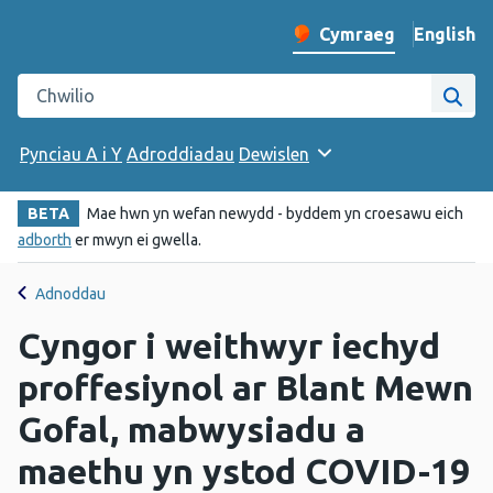
English
– Change 
Cymraeg
Newid iaith y wefan
Chwilio gwefan Iechyd Cyhoeddus Cymru
Chwi
Pynciau A i Y
Adroddiadau
Dewislen
BETA
Mae hwn yn wefan newydd - byddem yn croesawu eich
adborth
er mwyn ei gwella.
Adnoddau
Cyngor i weithwyr iechyd
proffesiynol ar Blant Mewn
Gofal, mabwysiadu a
maethu yn ystod COVID-19