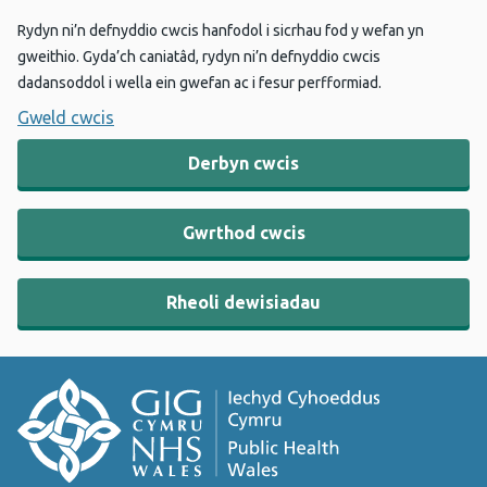
Rydyn ni’n defnyddio cwcis hanfodol i sicrhau fod y wefan yn
gweithio. Gyda’ch caniatâd, rydyn ni’n defnyddio cwcis
dadansoddol i wella ein gwefan ac i fesur perfformiad.
Gweld cwcis
Derbyn cwcis
Gwrthod cwcis
Rheoli dewisiadau