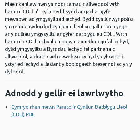
Mae’r canllaw hwn yn nodi camau’r allweddol wrth
baratoi CDLl a’r cyfleoedd sydd ar gael ar gyfer
mewnbwn ac ymgysylltiad iechyd. Bydd cynllunwyr polisi
ym mhob awdurdod cynllunio lleol yn gallu rhoi cyngor
ar y dulliau ymgysylltu ar gyfer datblygu eu CDLl. Wrth
baratoi’r CDLl a chynllunio gwasanaethau gofal iechyd,
dylid ymgysylltu â Byrddau Iechyd fel partneriaid
allweddol, a rhaid cael mewnbwn iechyd y cyhoedd i
ystyried iechyd a llesiant y boblogaeth bresennol ac yn y
dyfodol.
Adnodd y gellir ei lawrlwytho
Cymryd rhan mewn Paratoi’r Cynllun Datblygu Lleol
(CDLl) PDF
Agor ffenestr newydd