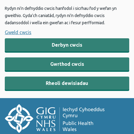
Rydyn ni’n defnyddio cwcis hanfodol i sicrhau fod y wefan yn
gweithio. Gyda’ch caniatâd, rydyn ni’n defnyddio cwcis
dadansoddol i wella ein gwefan ac i fesur perfformiad.
Gweld cwcis
Derbyn cwcis
Gwrthod cwcis
Rheoli dewisiadau