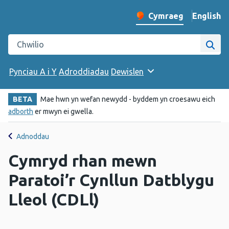
English
– Change 
Cymraeg
Newid iaith y wefan
Chwilio gwefan Iechyd Cyhoeddus Cymru
Chwi
Pynciau A i Y
Adroddiadau
Dewislen
BETA
Mae hwn yn wefan newydd - byddem yn croesawu eich
adborth
er mwyn ei gwella.
Adnoddau
Cymryd rhan mewn
Paratoi’r Cynllun Datblygu
Lleol (CDLl)