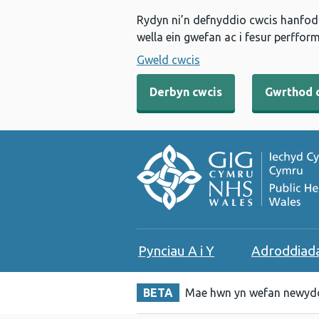
Rydyn ni’n defnyddio cwcis hanfodo
wella ein gwefan ac i fesur perfform
Gweld cwcis
Derbyn cwcis
Gwrthod 
Pynciau A i Y
Adroddiad
BETA
Mae hwn yn wefan newydd