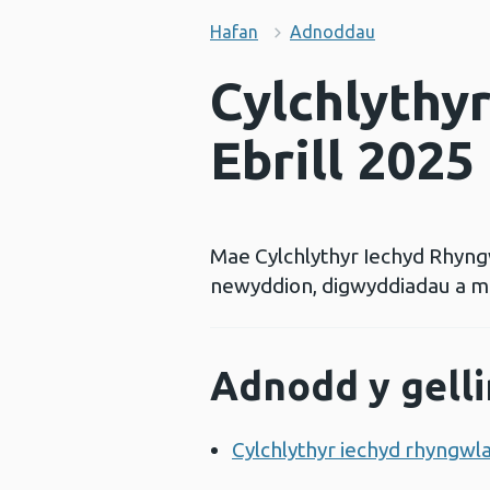
Hafan
Adnoddau
Cylchlythyr
Ebrill 2025
Mae Cylchlythyr Iechyd Rhyng
newyddion, digwyddiadau a me
Adnodd y gelli
Cylchlythyr iechyd rhyngwla