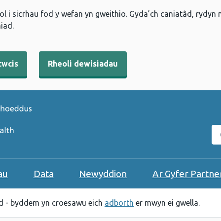
l i sicrhau fod y wefan yn gweithio. Gyda’ch caniatâd, rydyn
iad.
cwcis
Rheoli dewisiadau
C
au
Data
Newyddion
Ar Gyfer Partne
 - byddem yn croesawu eich
adborth
er mwyn ei gwella.