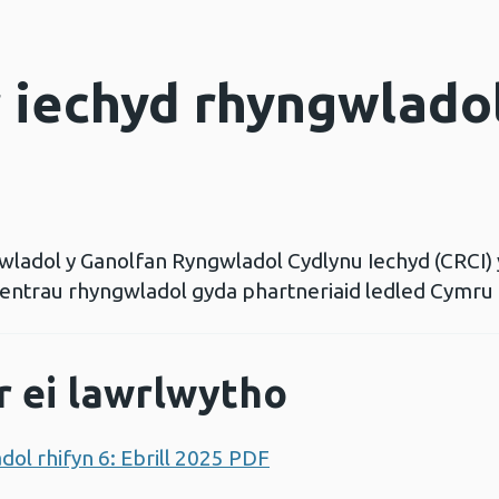
 iechyd rhyngwladol
wladol y Ganolfan Ryngwladol Cydlynu Iechyd (CRCI)
ntrau rhyngwladol gyda phartneriaid ledled Cymru 
r ei lawrlwytho
dol rhifyn 6: Ebrill 2025 PDF
Agor ffenestr newydd