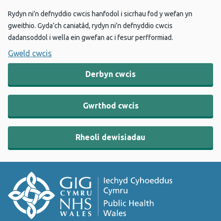
Rydyn ni’n defnyddio cwcis hanfodol i sicrhau fod y wefan yn
gweithio. Gyda’ch caniatâd, rydyn ni’n defnyddio cwcis
dadansoddol i wella ein gwefan ac i fesur perfformiad.
Gweld cwcis
Derbyn cwcis
Gwrthod cwcis
Rheoli dewisiadau