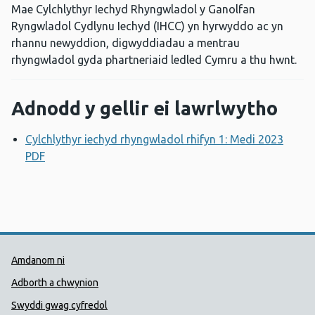
Mae Cylchlythyr Iechyd Rhyngwladol y Ganolfan
Ryngwladol Cydlynu Iechyd (IHCC) yn hyrwyddo ac yn
rhannu newyddion, digwyddiadau a mentrau
rhyngwladol gyda phartneriaid ledled Cymru a thu hwnt.
Adnodd y gellir ei lawrlwytho
Cylchlythyr iechyd rhyngwladol rhifyn 1: Medi 2023
PDF
Agor ffenestr newydd
Dolenni Cymorth Iechyd Cyhoedd
Amdanom ni
Adborth a chwynion
Swyddi gwag cyfredol