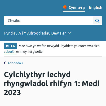
English
– Change 
Cymraeg
Newid iaith y wefan
Chwilio gwefan Iechyd Cyhoeddus Cymru
Chwi
Pynciau A i Y
Adroddiadau
Dewislen
BETA
Mae hwn yn wefan newydd - byddem yn croesawu eich
adborth
er mwyn ei gwella.
Adnoddau
Cylchlythyr iechyd
rhyngwladol rhifyn 1: Medi
2023