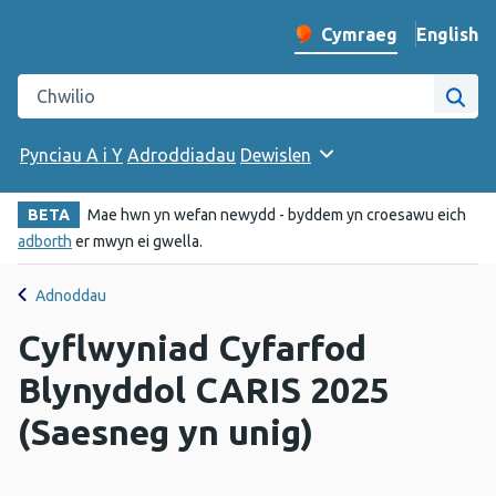
English
– Change 
Cymraeg
Newid iaith y wefan
Chwilio gwefan Iechyd Cyhoeddus Cymru
Chwi
Pynciau A i Y
Adroddiadau
Dewislen
BETA
Mae hwn yn wefan newydd - byddem yn croesawu eich
adborth
er mwyn ei gwella.
Adnoddau
Cyflwyniad Cyfarfod
Blynyddol CARIS 2025
(Saesneg yn unig)