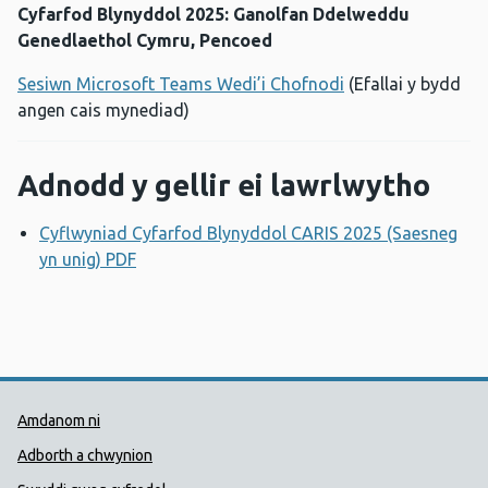
Cyfarfod Blynyddol 2025: Ganolfan Ddelweddu
Genedlaethol Cymru, Pencoed
Sesiwn Microsoft Teams Wedi’i Chofnodi
(Efallai y bydd
angen cais mynediad)
Adnodd y gellir ei lawrlwytho
Cyflwyniad Cyfarfod Blynyddol CARIS 2025 (Saesneg
yn unig) PDF
Agor ffenestr newydd
Dolenni Cymorth Iechyd Cyhoedd
Amdanom ni
Adborth a chwynion