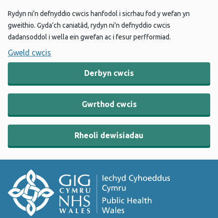
Rydyn ni’n defnyddio cwcis hanfodol i sicrhau fod y wefan yn
gweithio. Gyda’ch caniatâd, rydyn ni’n defnyddio cwcis
dadansoddol i wella ein gwefan ac i fesur perfformiad.
Gweld cwcis
Derbyn cwcis
Gwrthod cwcis
Rheoli dewisiadau