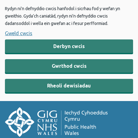
Rydyn ni’n defnyddio cwcis hanfodol i sicrhau fod y wefan yn
gweithio. Gyda’ch caniatâd, rydyn ni’n defnyddio cwcis
dadansoddol i wella ein gwefan ac i fesur perfformiad.
Gweld cwcis
Derbyn cwcis
Gwrthod cwcis
Rheoli dewisiadau