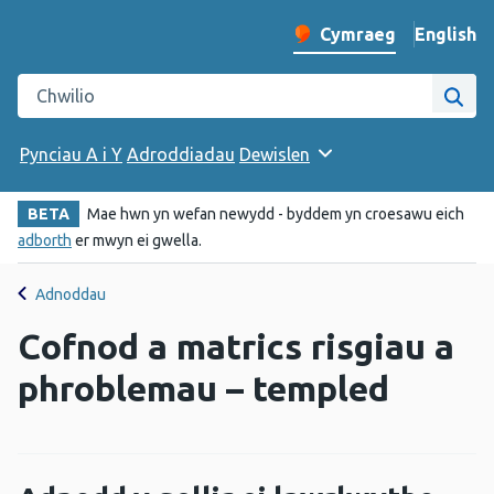
English
– Change 
Cymraeg
Newid iaith y wefan
Chwilio gwefan Iechyd Cyhoeddus Cymru
Chwi
Pynciau A i Y
Adroddiadau
Dewislen
BETA
Mae hwn yn wefan newydd - byddem yn croesawu eich
adborth
er mwyn ei gwella.
Adnoddau
Cofnod a matrics risgiau a
phroblemau – templed