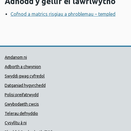
Adnodd y gellir ei lawrlwytho
Cofnod a matrics risgiau a phroblemau – templed
Agor f
Dolenni Cymorth Iechyd Cyhoedd
Amdanom ni
Adborth a chwynion
Swyddi gwag cyfredol
Datganiad hygyrchedd
Polisi preifatrwydd
Gwybodaeth cwcis
Telerau defnyddio
Cysylltu â ni