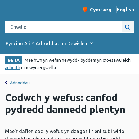
English
– Change 
Cymraeg
Newid iaith y wefan
Chwilio gwefan Iechyd Cyhoeddus Cymru
Chwi
Pynciau A i Y
Adroddiadau
Dewislen
BETA
Mae hwn yn wefan newydd - byddem yn croesawu eich
adborth
er mwyn ei gwella.
Adnoddau
Codwch y wefus: canfod
pydredd dannedd plentyn
Mae’r daflen codi y wefus yn dangos i rieni sut i wirio
dannedd eu plentyn ifanc am arwyddion o bydredd