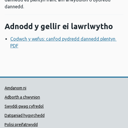
dannedd.
Adnodd y gellir ei lawrlwytho
Codwch y wefus: canfod pydredd dannedd plentyn
PDF
Agor ffenestr newydd
Dolenni Cymorth Iechyd Cyhoedd
Amdanom ni
Adborth a chwynion
Swyddi gwag cyfredol
Datganiad hygyrchedd
Polisi preifatrwydd