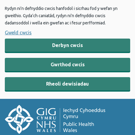
Rydyn ni’n defnyddio cwcis hanfodol i sicrhau fod y wefan yn
gweithio. Gyda’ch caniatâd, rydyn ni’n defnyddio cwcis
dadansoddol i wella ein gwefan ac i fesur perfformiad.
Gweld cwcis
Derbyn cwcis
Gwrthod cwcis
Rheoli dewisiadau