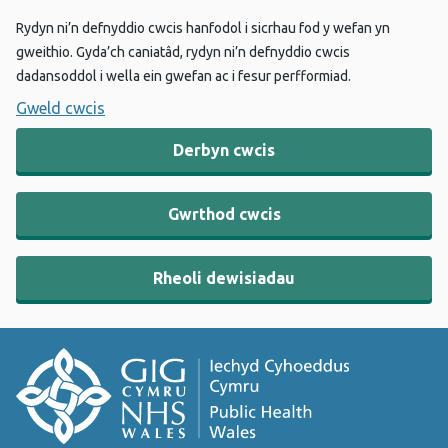
Rydyn ni’n defnyddio cwcis hanfodol i sicrhau fod y wefan yn
gweithio. Gyda’ch caniatâd, rydyn ni’n defnyddio cwcis
dadansoddol i wella ein gwefan ac i fesur perfformiad.
Gweld cwcis
Derbyn cwcis
Gwrthod cwcis
Rheoli dewisiadau