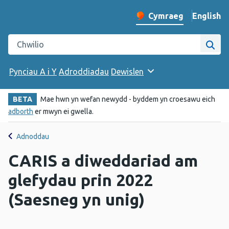
English
– Change 
Cymraeg
Newid iaith y wefan
Chwilio gwefan Iechyd Cyhoeddus Cymru
Chwi
Pynciau A i Y
Adroddiadau
Dewislen
BETA
Mae hwn yn wefan newydd - byddem yn croesawu eich
adborth
er mwyn ei gwella.
Adnoddau
CARIS a diweddariad am
glefydau prin 2022
(Saesneg yn unig)