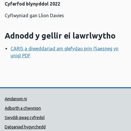
Cyfarfod blynyddol 2022
Cyflwyniad gan Llion Davies
Adnodd y gellir ei lawrlwytho
CARIS a diweddariad am glefydau prin (Saesneg yn
unig) PDF
Agor ffenestr newydd
Dolenni Cymorth Iechyd Cyhoedd
Amdanom ni
Adborth a chwynion
Swyddi gwag cyfredol
Datganiad hygyrchedd