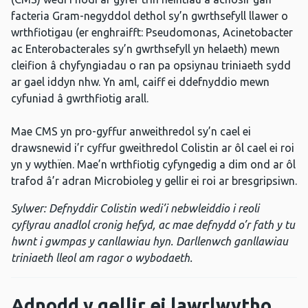
facteria Gram-negyddol dethol sy’n gwrthsefyll llawer o
wrthfiotigau (er enghraifft: Pseudomonas, Acinetobacter
ac Enterobacterales sy’n gwrthsefyll yn helaeth) mewn
cleifion â chyfyngiadau o ran pa opsiynau triniaeth sydd
ar gael iddyn nhw. Yn aml, caiff ei ddefnyddio mewn
cyfuniad â gwrthfiotig arall.
Mae CMS yn pro-gyffur anweithredol sy’n cael ei
drawsnewid i’r cyffur gweithredol Colistin ar ôl cael ei roi
yn y wythïen. Mae’n wrthfiotig cyfyngedig a dim ond ar ôl
trafod â’r adran Microbioleg y gellir ei roi ar bresgripsiwn.
Sylwer: Defnyddir Colistin wedi’i nebwleiddio i reoli
cyflyrau anadlol cronig hefyd, ac mae defnydd o’r fath y tu
hwnt i gwmpas y canllawiau hyn. Darllenwch ganllawiau
triniaeth lleol am ragor o wybodaeth.
Adnodd y gellir ei lawrlwytho