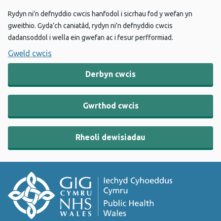
Rydyn ni’n defnyddio cwcis hanfodol i sicrhau fod y wefan yn
gweithio. Gyda’ch caniatâd, rydyn ni’n defnyddio cwcis
dadansoddol i wella ein gwefan ac i fesur perfformiad.
Gweld cwcis
Derbyn cwcis
Gwrthod cwcis
Rheoli dewisiadau