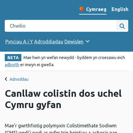
English
– Change 
Cymraeg
Newid iaith y wefan
Chwilio gwefan Iechyd Cyhoeddus Cymru
Chwi
Pynciau A i Y
Adroddiadau
Dewislen
BETA
Mae hwn yn wefan newydd - byddem yn croesawu eich
adborth
er mwyn ei gwella.
Adnoddau
Canllaw colistin dos uchel
Cymru gyfan
Mae’r gwrthfiotig polymyxin Colistimethate Sodiwm
(CMS) wedi’i nodi ar gyfer trin heintiau a achosir gan