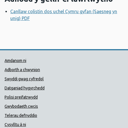
Canllaw colistin dos uchel Cymru gyfan (Saesneg yn
unig) PDF
Agor ffenestr newydd
Dolenni Cymorth Iechyd Cyhoedd
Amdanom ni
Adborth a chwynion
Swyddi gwag cyfredol
Datganiad hygyrchedd
Polisi preifatrwydd
Gwybodaeth cwcis
Telerau defnyddio
Cysylltu â ni