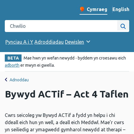
English
– Change 
Cymraeg
Newid iaith y wefan
Chwilio gwefan Iechyd Cyhoeddus Cymru
Chwi
Pynciau A i Y
Adroddiadau
Dewislen
BETA
Mae hwn yn wefan newydd - byddem yn croesawu eich
adborth
er mwyn ei gwella.
Adnoddau
Bywyd ACTif – Act 4 Taflen
Cwrs seicoleg yw Bywyd ACTif a fydd yn helpu i chi
ddeall eich hun yn well, a deall eich Meddwl. Mae’r cwrs
yn seiliedig ar ymagwedd gymharol newydd at therapi –