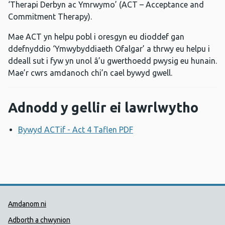
‘Therapi Derbyn ac Ymrwymo’ (ACT – Acceptance and
Commitment Therapy).
Mae ACT yn helpu pobl i oresgyn eu dioddef gan
ddefnyddio ‘Ymwybyddiaeth Ofalgar’ a thrwy eu helpu i
ddeall sut i fyw yn unol â’u gwerthoedd pwysig eu hunain.
Mae’r cwrs amdanoch chi’n cael bywyd gwell.
Adnodd y gellir ei lawrlwytho
Bywyd ACTif - Act 4 Taflen PDF
Agor ffenestr newydd
Dolenni Cymorth Iechyd Cyhoedd
Amdanom ni
Adborth a chwynion