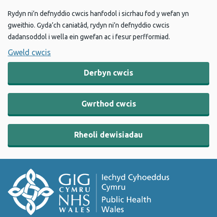
Rydyn ni’n defnyddio cwcis hanfodol i sicrhau fod y wefan yn
gweithio. Gyda’ch caniatâd, rydyn ni’n defnyddio cwcis
dadansoddol i wella ein gwefan ac i fesur perfformiad.
Gweld cwcis
Derbyn cwcis
Gwrthod cwcis
Rheoli dewisiadau