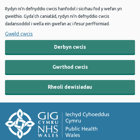
Rydyn ni’n defnyddio cwcis hanfodol i sicrhau fod y wefan yn
gweithio. Gyda’ch caniatâd, rydyn ni’n defnyddio cwcis
dadansoddol i wella ein gwefan ac i fesur perfformiad.
Gweld cwcis
Derbyn cwcis
Gwrthod cwcis
Rheoli dewisiadau