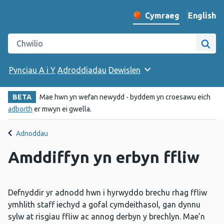
English
– Change 
Cymraeg
Newid iaith y wefan
Chwilio gwefan Iechyd Cyhoeddus Cymru
Chwi
Pynciau A i Y
Adroddiadau
Dewislen
BETA
Mae hwn yn wefan newydd - byddem yn croesawu eich
adborth
er mwyn ei gwella.
Adnoddau
Amddiffyn yn erbyn ffliw
Defnyddir yr adnodd hwn i hyrwyddo brechu rhag ffliw
ymhlith staff iechyd a gofal cymdeithasol, gan dynnu
sylw at risgiau ffliw ac annog derbyn y brechlyn. Mae’n