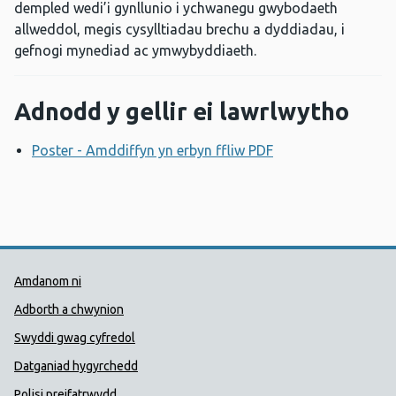
dempled wedi’i gynllunio i ychwanegu gwybodaeth
allweddol, megis cysylltiadau brechu a dyddiadau, i
gefnogi mynediad ac ymwybyddiaeth.
Adnodd y gellir ei lawrlwytho
Poster - Amddiffyn yn erbyn ffliw PDF
Agor ffenestr new
Dolenni Cymorth Iechyd Cyhoedd
Amdanom ni
Adborth a chwynion
Swyddi gwag cyfredol
Datganiad hygyrchedd
Polisi preifatrwydd