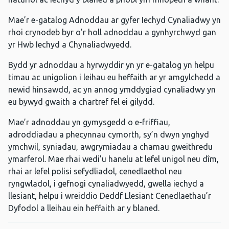
Mae’r e-gatalog Adnoddau ar gyfer Iechyd Cynaliadwy yn
rhoi crynodeb byr o’r holl adnoddau a gynhyrchwyd gan
yr Hwb Iechyd a Chynaliadwyedd.
Bydd yr adnoddau a hyrwyddir yn yr e-gatalog yn helpu
timau ac unigolion i leihau eu heffaith ar yr amgylchedd a
newid hinsawdd, ac yn annog ymddygiad cynaliadwy yn
eu bywyd gwaith a chartref fel ei gilydd.
Mae’r adnoddau yn gymysgedd o e-friffiau,
adroddiadau a phecynnau cymorth, sy’n dwyn ynghyd
ymchwil, syniadau, awgrymiadau a chamau gweithredu
ymarferol. Mae rhai wedi’u hanelu at lefel unigol neu dîm,
rhai ar lefel polisi sefydliadol, cenedlaethol neu
ryngwladol, i gefnogi cynaliadwyedd, gwella iechyd a
llesiant, helpu i wreiddio Deddf Llesiant Cenedlaethau’r
Dyfodol a lleihau ein heffaith ar y blaned.