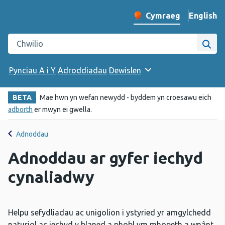
English
– Change 
Cymraeg
Newid iaith y wefan
Chwilio gwefan Iechyd Cyhoeddus Cymru
Chwi
Pynciau A i Y
Adroddiadau
Dewislen
BETA
Mae hwn yn wefan newydd - byddem yn croesawu eich
adborth
er mwyn ei gwella.
Adnoddau
Adnoddau ar gyfer iechyd
cynaliadwy
Helpu sefydliadau ac unigolion i ystyried yr amgylchedd
naturiol ac iechyd y blaned a phobl ym mhopeth a wnânt.