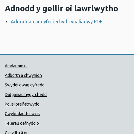
Adnodd y gellir ei lawrlwytho
Adnoddau ar gyfer iechyd cynaliadwy PDF
Agor ffenest
Dolenni Cymorth Iechyd Cyhoedd
Amdanom ni
Adborth a chwynion
Swyddi gwag cyfredol
Datganiad hygyrchedd
Polisi preifatrwydd
Gwybodaeth cwcis
Telerau defnyddio
Cysylltu â ni