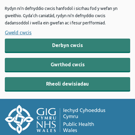
Rydyn ni’n defnyddio cwcis hanfodol i sicrhau fod y wefan yn
gweithio. Gyda’ch caniatâd, rydyn ni’n defnyddio cwcis
dadansoddol i wella ein gwefan ac i fesur perfformiad.
Gweld cwcis
Derbyn cwcis
Gwrthod cwcis
Rheoli dewisiadau