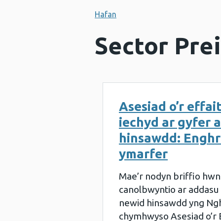
Hafan
Sector Prei
Asesiad o’r effai
iechyd ar gyfer 
hinsawdd: Enghre
ymarfer
Mae’r nodyn briffio hwn
canolbwyntio ar addasu i 
newid hinsawdd yng Ng
chymhwyso Asesiad o’r E