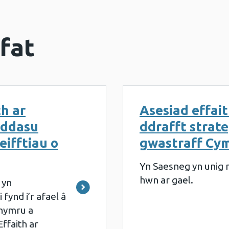
fat
th ar
Asesiad effait
addasu
ddrafft strat
ifftiau o
gwastraff Cy
Yn Saesneg yn unig 
hwn ar gael.
 yn
fynd i’r afael â
hymru a
ffaith ar