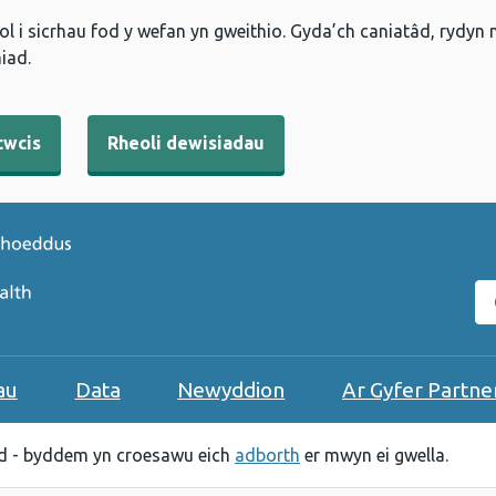
l i sicrhau fod y wefan yn gweithio. Gyda’ch caniatâd, rydyn
iad.
cwcis
Rheoli dewisiadau
C
au
Data
Newyddion
Ar Gyfer Partne
 - byddem yn croesawu eich
adborth
er mwyn ei gwella.