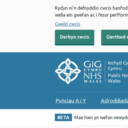
Rydyn ni’n defnyddio cwcis hanfodo
wella ein gwefan ac i fesur perfform
Gweld cwcis
Derbyn cwcis
Gwrthod 
Pynciau A i Y
Adroddiad
BETA
Mae hwn yn wefan newydd