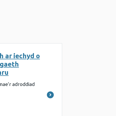
h ar iechyd o
egaeth
mru
mae’r adroddiad