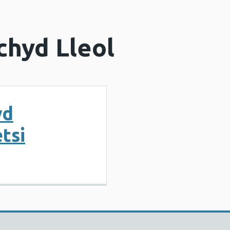
chyd Lleol
yd
tsi