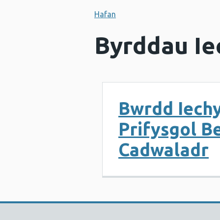
Hafan
Byrddau Ie
Bwrdd Iech
Prifysgol Be
Cadwaladr