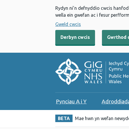
Rydyn ni’n defnyddio cwcis hanfodo
wella ein gwefan ac i fesur perfform
Gweld cwcis
Derbyn cwcis
Gwrthod 
Pynciau A i Y
Adroddiad
BETA
Mae hwn yn wefan newydd