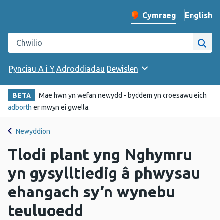
English
– Change 
Cymraeg
Newid iaith y wefan
Chwilio gwefan Iechyd Cyhoeddus Cymru
Chwi
Pynciau A i Y
Adroddiadau
Dewislen
BETA
Mae hwn yn wefan newydd - byddem yn croesawu eich
adborth
er mwyn ei gwella.
Newyddion
Tlodi plant yng Nghymru
yn gysylltiedig â phwysau
ehangach sy’n wynebu
teuluoedd