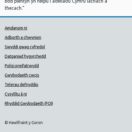
bob plentyn yn helpu i adeiladu Cymru iachach a
thecach.”
Dolenni Cymorth Iechyd Cyhoedd
Amdanom ni
Adborth a chwynion
Swyddi gwag cyfredol
Datganiad hygyrchedd
Polisi preifatrwydd
Gwybodaeth cwcis
Telerau defnyddio
Cysylltu â ni
Rhyddid Gwybodaeth (FOI)
© Hawlfraint y Goron