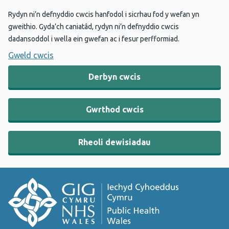
Rydyn ni’n defnyddio cwcis hanfodol i sicrhau fod y wefan yn
gweithio. Gyda’ch caniatâd, rydyn ni’n defnyddio cwcis
dadansoddol i wella ein gwefan ac i fesur perfformiad.
Gweld cwcis
Derbyn cwcis
Gwrthod cwcis
Rheoli dewisiadau