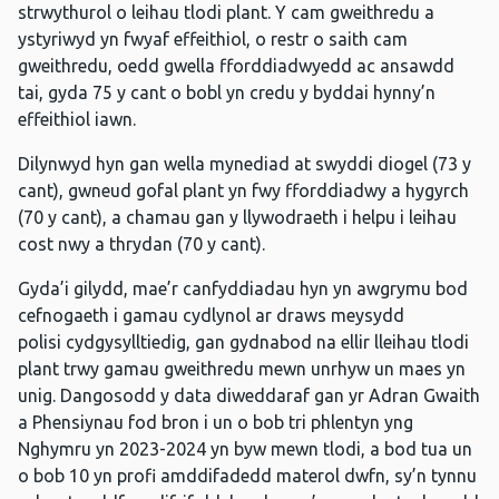
strwythurol o leihau tlodi plant. Y cam gweithredu a
ystyriwyd yn fwyaf effeithiol, o restr o saith cam
gweithredu, oedd gwella fforddiadwyedd ac ansawdd
tai, gyda 75 y cant o bobl yn credu y byddai hynny’n
effeithiol iawn.
Dilynwyd hyn gan wella mynediad at swyddi diogel (73 y
cant), gwneud gofal plant yn fwy fforddiadwy a hygyrch
(70 y cant), a chamau gan y llywodraeth i helpu i leihau
cost nwy a thrydan (70 y cant).
Gyda’i gilydd, mae’r canfyddiadau hyn yn awgrymu bod
cefnogaeth i gamau cydlynol ar draws meysydd
polisi cydgysylltiedig, gan gydnabod na ellir lleihau tlodi
plant trwy gamau gweithredu mewn unrhyw un maes yn
unig. Dangosodd y data diweddaraf gan yr Adran Gwaith
a Phensiynau fod bron i un o bob tri phlentyn yng
Nghymru yn 2023-2024 yn byw mewn tlodi, a bod tua un
o bob 10 yn profi amddifadedd materol dwfn, sy’n tynnu