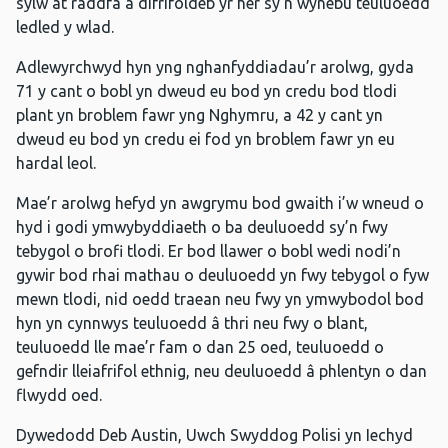
sylw at raddfa a difrifoldeb yr her sy’n wynebu teuluoedd
ledled y wlad.
Adlewyrchwyd hyn yng nghanfyddiadau’r arolwg, gyda
71 y cant o bobl yn dweud eu bod yn credu bod tlodi
plant yn broblem fawr yng Nghymru, a 42 y cant yn
dweud eu bod yn credu ei fod yn broblem fawr yn eu
hardal leol.
Mae’r arolwg hefyd yn awgrymu bod gwaith i’w wneud o
hyd i godi ymwybyddiaeth o ba deuluoedd sy’n fwy
tebygol o brofi tlodi. Er bod llawer o bobl wedi nodi’n
gywir bod rhai mathau o deuluoedd yn fwy tebygol o fyw
mewn tlodi, nid oedd traean neu fwy yn ymwybodol bod
hyn yn cynnwys teuluoedd â thri neu fwy o blant,
teuluoedd lle mae’r fam o dan 25 oed, teuluoedd o
gefndir lleiafrifol ethnig, neu deuluoedd â phlentyn o dan
flwydd oed.
Dywedodd Deb Austin, Uwch Swyddog Polisi yn Iechyd