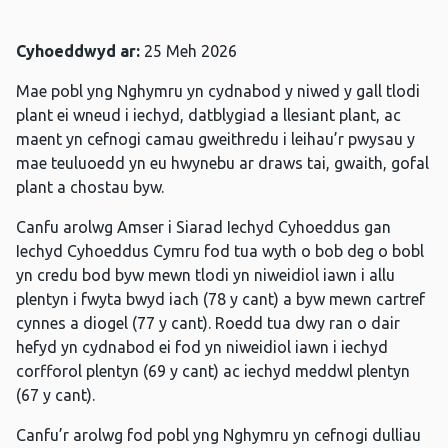
Cyhoeddwyd ar:
25 Meh 2026
Mae pobl yng Nghymru yn cydnabod y niwed y gall tlodi
plant ei wneud i iechyd, datblygiad a llesiant plant, ac
maent yn cefnogi camau gweithredu i leihau’r pwysau y
mae teuluoedd yn eu hwynebu ar draws tai, gwaith, gofal
plant a chostau byw.
Canfu arolwg Amser i Siarad Iechyd Cyhoeddus gan
Iechyd Cyhoeddus Cymru fod tua wyth o bob deg o bobl
yn credu bod byw mewn tlodi yn niweidiol iawn i allu
plentyn i fwyta bwyd iach (78 y cant) a byw mewn cartref
cynnes a diogel (77 y cant). Roedd tua dwy ran o dair
hefyd yn cydnabod ei fod yn niweidiol iawn i iechyd
corfforol plentyn (69 y cant) ac iechyd meddwl plentyn
(67 y cant).
Canfu’r arolwg fod pobl yng Nghymru yn cefnogi dulliau