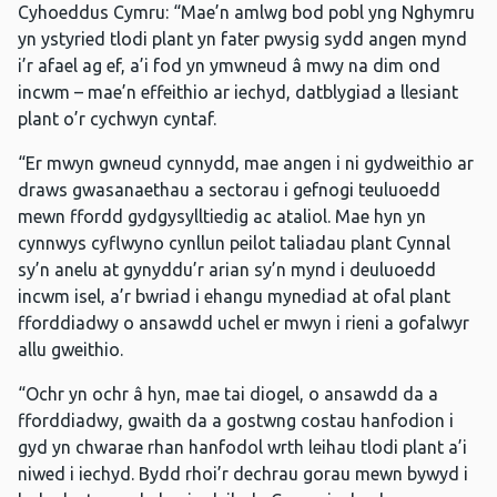
Cyhoeddus Cymru: “Mae’n amlwg bod pobl yng Nghymru
yn ystyried tlodi plant yn fater pwysig sydd angen mynd
i’r afael ag ef, a’i fod yn ymwneud â mwy na dim ond
incwm – mae’n effeithio ar iechyd, datblygiad a llesiant
plant o’r cychwyn cyntaf.
“Er mwyn gwneud cynnydd, mae angen i ni gydweithio ar
draws gwasanaethau a sectorau i gefnogi teuluoedd
mewn ffordd gydgysylltiedig ac ataliol. Mae hyn yn
cynnwys cyflwyno cynllun peilot taliadau plant Cynnal
sy’n anelu at gynyddu’r arian sy’n mynd i deuluoedd
incwm isel, a’r bwriad i ehangu mynediad at ofal plant
fforddiadwy o ansawdd uchel er mwyn i rieni a gofalwyr
allu gweithio.
“Ochr yn ochr â hyn, mae tai diogel, o ansawdd da a
fforddiadwy, gwaith da a gostwng costau hanfodion i
gyd yn chwarae rhan hanfodol wrth leihau tlodi plant a’i
niwed i iechyd. Bydd rhoi’r dechrau gorau mewn bywyd i