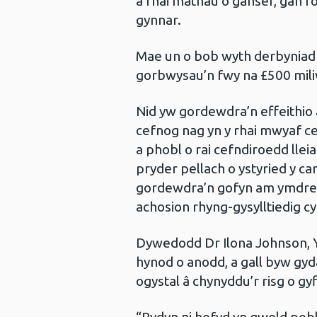
a rhai mathau o ganser, gan 
gynnar.
Mae un o bob wyth derbyniad 
gorbwysau’n fwy na £500 mil
Nid yw gordewdra’n effeithio
cefnog nag yn y rhai mwyaf c
a phobl o rai cefndiroedd llei
pryder pellach o ystyried y ca
gordewdra’n gofyn am ymdrech 
achosion rhyng-gysylltiedig c
Dywedodd Dr Ilona Johnson, Y
hynod o anodd, a gall byw gyd
ogystal â chynyddu’r risg o gyf