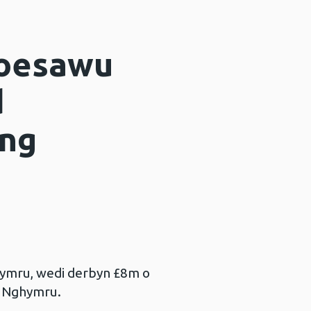
roesawu
d
yng
ymru, wedi derbyn £8m o
g Nghymru.