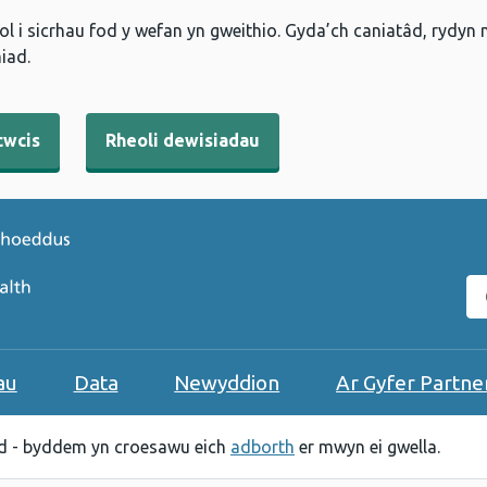
l i sicrhau fod y wefan yn gweithio. Gyda’ch caniatâd, rydyn
iad.
cwcis
Rheoli dewisiadau
C
au
Data
Newyddion
Ar Gyfer Partne
 - byddem yn croesawu eich
adborth
er mwyn ei gwella.