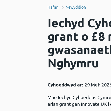
Hafan
Newyddion
Iechyd Cyh
grant o £8
gwasanaeth
Nghymru
Cyhoeddwyd ar:
29 Meh 202
Mae Iechyd Cyhoeddus Cymru
arian grant gan Innovate UK 