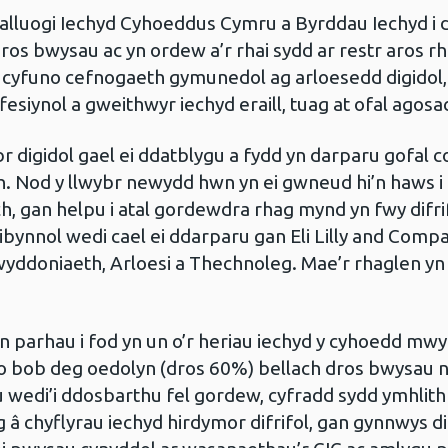
alluogi Iechyd Cyhoeddus Cymru a Byrddau Iechyd i d
os bwysau ac yn ordew a’r rhai sydd ar restr aros rh
n cyfuno cefnogaeth gymunedol ag arloesedd digidol,
fesiynol a gweithwyr iechyd eraill, tuag at ofal agosa
br digidol gael ei ddatblygu a fydd yn darparu gofal cof
. Nod y llwybr newydd hwn yn ei gwneud hi’n haws i 
, gan helpu i atal gordewdra rhag mynd yn fwy difrif
bynnol wedi cael ei ddarparu gan Eli Lilly and Compan
yddoniaeth, Arloesi a Thechnoleg. Mae’r rhaglen yn 
parhau i fod yn un o’r heriau iechyd y cyhoedd mw
 bob deg oedolyn (dros 60%) bellach dros bwysau n
edi’i ddosbarthu fel gordew, cyfradd sydd ymhlith
 â chyflyrau iechyd hirdymor difrifol, gan gynnwys d