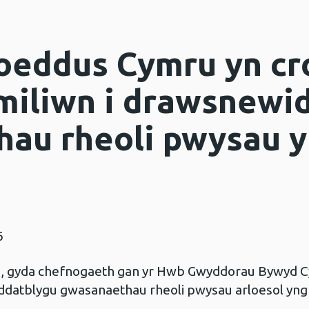
oeddus Cymru yn c
 miliwn i drawsnewi
au rheoli pwysau 
6
, gyda chefnogaeth gan yr Hwb Gwyddorau Bywyd C
i ddatblygu gwasanaethau rheoli pwysau arloesol yn