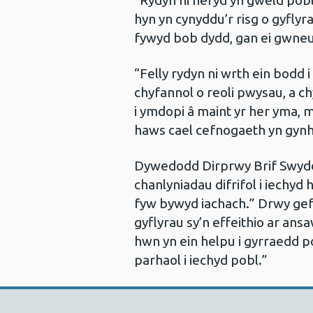
“Rydyn ni hefyd yn gweld pob
hyn yn cynyddu’r risg o gyflyra
fywyd bob dydd, gan ei gwneud
“Felly rydyn ni wrth ein bodd i
chyfannol o reoli pwysau, a 
i ymdopi â maint yr her yma,
haws cael cefnogaeth yn gynh
Dywedodd Dirprwy Brif Swydd
chanlyniadau difrifol i iechyd
fyw bywyd iachach.” Drwy gefn
gyflyrau sy’n effeithio ar an
hwn yn ein helpu i gyrraedd 
parhaol i iechyd pobl.”