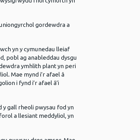
pwysigrwydd rhoi cymorth yn
u uniongyrchol gordewdra a
uwch yn y cymunedau lleiaf
od, pobl ag anableddau dysgu
rdewdra ymhlith plant yn peri
iol. Mae mynd i’r afael â
n i fynd i’r afael â’i
y gall rheoli pwysau fod yn
rol a llesiant meddyliol, yn