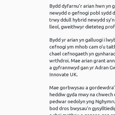
Bydd dyfarnu’r arian hwn yn g
newydd o gefnogi pobl sydd dr
trwy ddull hybrid newydd sy’
lleol, gweithwyr dieteteg prof
Bydd yr arian yn galluogi i lwy
cefnogi ym mhob cam o’u taith
chael cefnogaeth yn gynharach
wrthdroi. Mae arian grant anni
a gyfrannwyd gan yr Adran Gw
Innovate UK.
Mae gorbwysau a gordewdra’n 
heddiw gyda mwy na chwech o
pedwar oedolyn yng Nghymru w
bod dros bwysau’n gysylltiedig