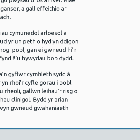
fagu pwysau dros amser. Mae
ganser, a gall effeithio ar
iach.
ulliau cymunedol arloesol a
ud yr un peth o hyd yn ddigon
ogi pobl, gan ei gwneud hi’n
-fynd â’u bywydau bob dydd.
’n gyflwr cymhleth sydd â
yn rhoi’r cyfle gorau i bobl
heoli, gallwn leihau’r risg o
au clinigol. Bydd yr arian
r mwyn gwneud gwahaniaeth