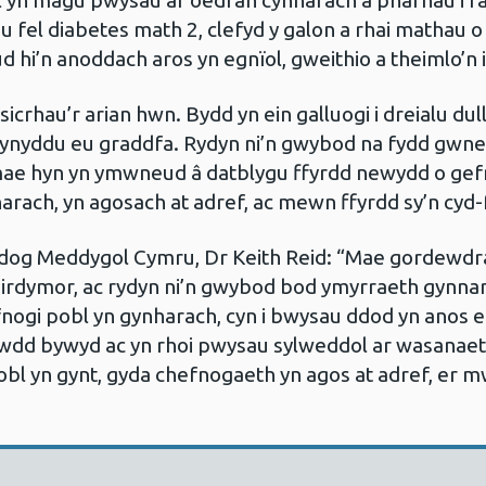
l yn magu pwysau ar oedran cynharach a pharhau i 
u fel diabetes math 2, clefyd y galon a rhai mathau o 
 hi’n anoddach aros yn egnïol, gweithio a theimlo’n 
 sicrhau’r arian hwn. Bydd yn ein galluogi i dreialu d
chynyddu eu graddfa. Rydyn ni’n gwybod na fydd gwne
 mae hyn yn ymwneud â datblygu ffyrdd newydd o gefn
arach, yn agosach at adref, ac mewn ffyrdd sy’n cyd
og Meddygol Cymru, Dr Keith Reid: “Mae gordewdra
 hirdymor, ac rydyn ni’n gwybod bod ymyrraeth gynnar 
ogi pobl yn gynharach, cyn i bwysau ddod yn anos eu r
sawdd bywyd ac yn rhoi pwysau sylweddol ar wasanaeth
pobl yn gynt, gyda chefnogaeth yn agos at adref, e