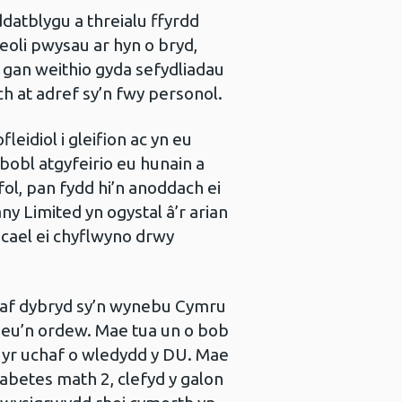
datblygu a threialu ffyrdd
eoli pwysau ar hyn o bryd,
 gan weithio gyda sefydliadau
ch at adref sy’n fwy personol.
leidiol i gleifion ac yn eu
bobl atgyfeirio eu hunain a
ol, pan fydd hi’n anoddach ei
y Limited yn ogystal â’r arian
cael ei chyflwyno drwy
yaf dybryd sy’n wynebu Cymru
eu’n ordew. Mae tua un o bob
 yr uchaf o wledydd y DU. Mae
iabetes math 2, clefyd y galon