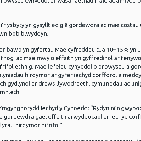
roi pwysau cynyddol ar wasanaethau’r GIG ac amlygu 
i’r ysbyty yn gysylltiedig â gordewdra ac mae costa
iwn bob blwyddyn.
 ar bawb yn gyfartal. Mae cyfraddau tua 10–15% yn 
efnog, ac mae mwy o effaith yn gyffredinol ar fenyw
afrifol ethnig. Mae lefelau cynyddol o orbwysau a go
nlyniadau hirdymor ar gyfer iechyd corfforol a meddyl
gydlynol ar draws llywodraeth, cymunedau ac unigolio
ymhleth.
mgynghorydd Iechyd y Cyhoedd: “Rydyn ni’n gwybod 
a gordewdra gael effaith arwyddocaol ar iechyd corffo
lyrau hirdymor difrifol”