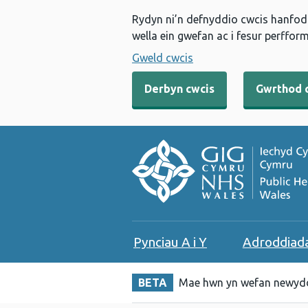
Rydyn ni’n defnyddio cwcis hanfodo
wella ein gwefan ac i fesur perfform
Gweld cwcis
Derbyn cwcis
Gwrthod 
Pynciau A i Y
Adroddiad
BETA
Mae hwn yn wefan newydd