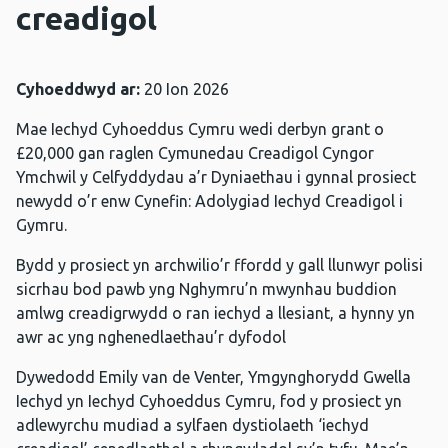
creadigol
Cyhoeddwyd ar:
20 Ion 2026
Mae Iechyd Cyhoeddus Cymru wedi derbyn grant o
£20,000 gan raglen Cymunedau Creadigol Cyngor
Ymchwil y Celfyddydau a’r Dyniaethau i gynnal prosiect
newydd o’r enw Cynefin: Adolygiad Iechyd Creadigol i
Gymru.
Bydd y prosiect yn archwilio’r ffordd y gall llunwyr polisi
sicrhau bod pawb yng Nghymru’n mwynhau buddion
amlwg creadigrwydd o ran iechyd a llesiant, a hynny yn
awr ac yng nghenedlaethau’r dyfodol
Dywedodd Emily van de Venter, Ymgynghorydd Gwella
Iechyd yn Iechyd Cyhoeddus Cymru, fod y prosiect yn
adlewyrchu mudiad a sylfaen dystiolaeth ‘iechyd