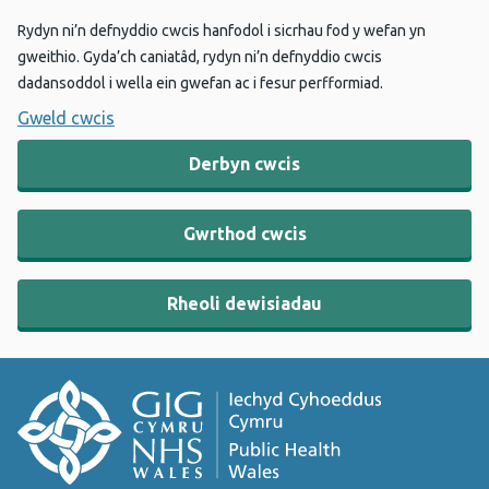
Rydyn ni’n defnyddio cwcis hanfodol i sicrhau fod y wefan yn
gweithio. Gyda’ch caniatâd, rydyn ni’n defnyddio cwcis
dadansoddol i wella ein gwefan ac i fesur perfformiad.
Gweld cwcis
Derbyn cwcis
Gwrthod cwcis
Rheoli dewisiadau