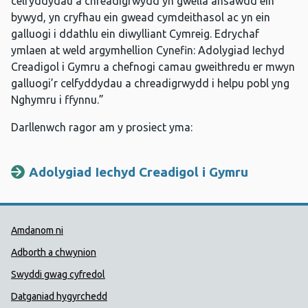
celfyddydau a chreadigrwydd yn gwella ansawdd ein
bywyd, yn cryfhau ein gwead cymdeithasol ac yn ein
galluogi i ddathlu ein diwylliant Cymreig. Edrychaf
ymlaen at weld argymhellion Cynefin: Adolygiad Iechyd
Creadigol i Gymru a chefnogi camau gweithredu er mwyn
galluogi’r celfyddydau a chreadigrwydd i helpu pobl yng
Nghymru i ffynnu.”
Darllenwch ragor am y prosiect yma:
Adolygiad Iechyd Creadigol i Gymru
Dolenni Cymorth Iechyd Cyhoedd
Amdanom ni
Adborth a chwynion
Swyddi gwag cyfredol
Datganiad hygyrchedd