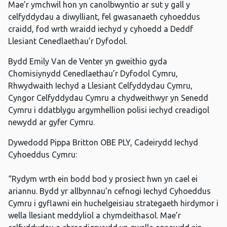
Mae’r ymchwil hon yn canolbwyntio ar sut y gall y
celfyddydau a diwylliant, fel gwasanaeth cyhoeddus
craidd, fod wrth wraidd iechyd y cyhoedd a Deddf
Llesiant Cenedlaethau’r Dyfodol.
Bydd Emily Van de Venter yn gweithio gyda
Chomisiynydd Cenedlaethau’r Dyfodol Cymru,
Rhwydwaith Iechyd a Llesiant Celfyddydau Cymru,
Cyngor Celfyddydau Cymru a chydweithwyr yn Senedd
Cymru i ddatblygu argymhellion polisi iechyd creadigol
newydd ar gyfer Cymru.
Dywedodd Pippa Britton OBE PLY, Cadeirydd Iechyd
Cyhoeddus Cymru:
“Rydym wrth ein bodd bod y prosiect hwn yn cael ei
ariannu. Bydd yr allbynnau’n cefnogi Iechyd Cyhoeddus
Cymru i gyflawni ein huchelgeisiau strategaeth hirdymor i
wella llesiant meddyliol a chymdeithasol. Mae’r