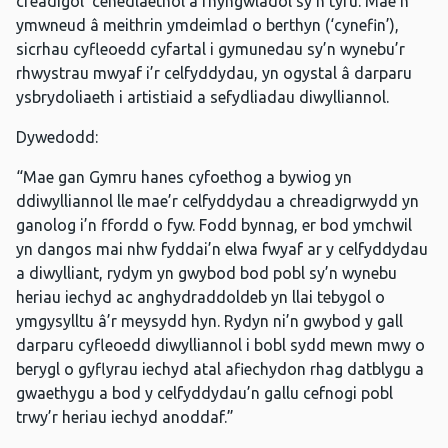
creadigol’ cenedlaethol a rhyngwladol sy’n tyfu. Mae’n
ymwneud â meithrin ymdeimlad o berthyn (‘cynefin’),
sicrhau cyfleoedd cyfartal i gymunedau sy’n wynebu’r
rhwystrau mwyaf i’r celfyddydau, yn ogystal â darparu
ysbrydoliaeth i artistiaid a sefydliadau diwylliannol.
Dywedodd:
“Mae gan Gymru hanes cyfoethog a bywiog yn
ddiwylliannol lle mae’r celfyddydau a chreadigrwydd yn
ganolog i’n ffordd o fyw. Fodd bynnag, er bod ymchwil
yn dangos mai nhw fyddai’n elwa fwyaf ar y celfyddydau
a diwylliant, rydym yn gwybod bod pobl sy’n wynebu
heriau iechyd ac anghydraddoldeb yn llai tebygol o
ymgysylltu â’r meysydd hyn. Rydyn ni’n gwybod y gall
darparu cyfleoedd diwylliannol i bobl sydd mewn mwy o
berygl o gyflyrau iechyd atal afiechydon rhag datblygu a
gwaethygu a bod y celfyddydau’n gallu cefnogi pobl
trwy’r heriau iechyd anoddaf.”