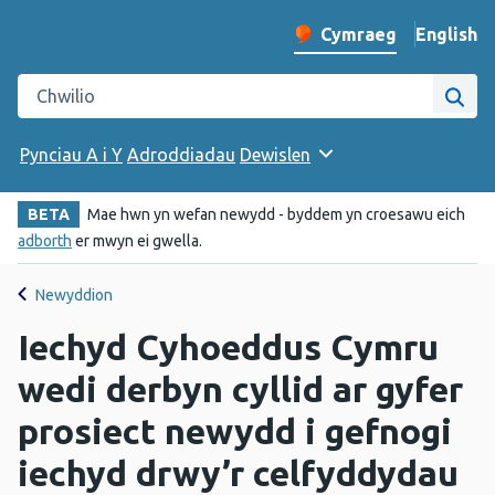
English
– Change 
Cymraeg
Newid iaith y wefan
Chwilio gwefan Iechyd Cyhoeddus Cymru
Chwi
Pynciau A i Y
Adroddiadau
Dewislen
BETA
Mae hwn yn wefan newydd - byddem yn croesawu eich
adborth
er mwyn ei gwella.
Newyddion
Iechyd Cyhoeddus Cymru
wedi derbyn cyllid ar gyfer
prosiect newydd i gefnogi
iechyd drwy’r celfyddydau