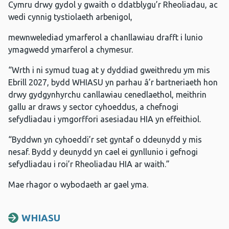
Cymru drwy gydol y gwaith o ddatblygu’r Rheoliadau, ac
wedi cynnig tystiolaeth arbenigol,
mewnwelediad ymarferol a chanllawiau drafft i lunio
ymagwedd ymarferol a chymesur.
“Wrth i ni symud tuag at y dyddiad gweithredu ym mis
Ebrill 2027, bydd WHIASU yn parhau â’r bartneriaeth hon
drwy gydgynhyrchu canllawiau cenedlaethol, meithrin
gallu ar draws y sector cyhoeddus, a chefnogi
sefydliadau i ymgorffori asesiadau HIA yn effeithiol.
“Byddwn yn cyhoeddi’r set gyntaf o ddeunydd y mis
nesaf. Bydd y deunydd yn cael ei gynllunio i gefnogi
sefydliadau i roi’r Rheoliadau HIA ar waith.”
Mae rhagor o wybodaeth ar gael yma.
WHIASU