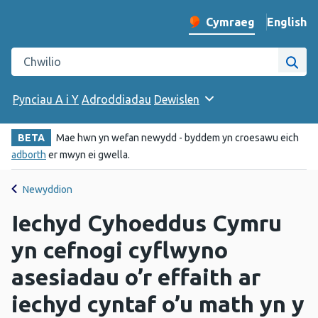
English
– Change 
Cymraeg
Newid iaith y wefan
Chwilio gwefan Iechyd Cyhoeddus Cymru
Chwi
Pynciau A i Y
Adroddiadau
Dewislen
BETA
Mae hwn yn wefan newydd - byddem yn croesawu eich
adborth
er mwyn ei gwella.
Newyddion
Iechyd Cyhoeddus Cymru
yn cefnogi cyflwyno
asesiadau o’r effaith ar
iechyd cyntaf o’u math yn y