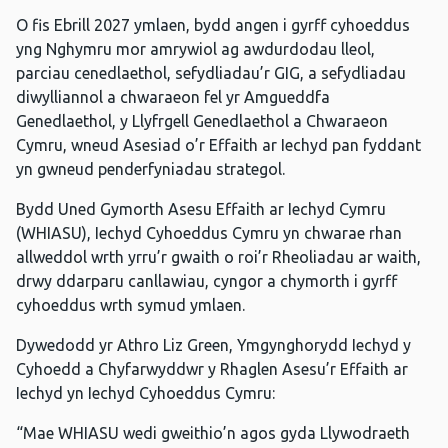
O fis Ebrill 2027 ymlaen, bydd angen i gyrff cyhoeddus
yng Nghymru mor amrywiol ag awdurdodau lleol,
parciau cenedlaethol, sefydliadau’r GIG, a sefydliadau
diwylliannol a chwaraeon fel yr Amgueddfa
Genedlaethol, y Llyfrgell Genedlaethol a Chwaraeon
Cymru, wneud Asesiad o’r Effaith ar Iechyd pan fyddant
yn gwneud penderfyniadau strategol.
Bydd Uned Gymorth Asesu Effaith ar Iechyd Cymru
(WHIASU), Iechyd Cyhoeddus Cymru yn chwarae rhan
allweddol wrth yrru’r gwaith o roi’r Rheoliadau ar waith,
drwy ddarparu canllawiau, cyngor a chymorth i gyrff
cyhoeddus wrth symud ymlaen.
Dywedodd yr Athro Liz Green, Ymgynghorydd Iechyd y
Cyhoedd a Chyfarwyddwr y Rhaglen Asesu’r Effaith ar
Iechyd yn Iechyd Cyhoeddus Cymru:
“Mae WHIASU wedi gweithio’n agos gyda Llywodraeth