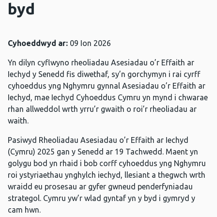
byd
Cyhoeddwyd ar:
09 Ion 2026
Yn dilyn cyflwyno rheoliadau Asesiadau o’r Effaith ar
Iechyd y Senedd fis diwethaf, sy’n gorchymyn i rai cyrff
cyhoeddus yng Nghymru gynnal Asesiadau o’r Effaith ar
Iechyd, mae Iechyd Cyhoeddus Cymru yn mynd i chwarae
rhan allweddol wrth yrru’r gwaith o roi’r rheoliadau ar
waith.
Pasiwyd Rheoliadau Asesiadau o’r Effaith ar Iechyd
(Cymru) 2025 gan y Senedd ar 19 Tachwedd. Maent yn
golygu bod yn rhaid i bob corff cyhoeddus yng Nghymru
roi ystyriaethau ynghylch iechyd, llesiant a thegwch wrth
wraidd eu prosesau ar gyfer gwneud penderfyniadau
strategol. Cymru yw’r wlad gyntaf yn y byd i gymryd y
cam hwn.