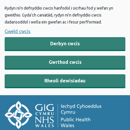
Rydyn ni’n defnyddio cwcis hanfodol i sicrhau fod y wefan yn
gweithio. Gyda’ch caniatâd, rydyn ni’n defnyddio cwcis
dadansoddol i wella ein gwefan ac i fesur perfformiad.
Gweld cwcis
Derbyn cwcis
Gwrthod cwcis
Rheoli dewisiadau