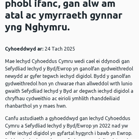
phobl ifanc, gan alw am
atal ac ymyrraeth gynnar
yng Nghymru.
Cyhoeddwyd ar:
24 Tach 2025
Mae Iechyd Cyhoeddus Cymru wedi cael ei ddynodi gan
Sefydliad Iechyd y Byd/Ewrop yn ganolfan gydweithredol
newydd ar gyfer tegwch iechyd digidol. Bydd y ganolfan
gydweithredol hon yn chwarae rhan allweddol wrth lunio
gwaith Sefydliad Iechyd y Byd ar degwch iechyd digidol a
chryfhau cydweithio ac eirioli ymhlith rhanddeiliaid
rhanbarthol yn y maes hwn.
Canfu astudiaeth a gyhoeddwyd gan Iechyd Cyhoeddus
Cymru a Sefydliad Iechyd y Byd/Ewrop yn 2022 nad yw
offer iechyd digidol yn gyfartal hygyrch i bawb yn Ewrop.