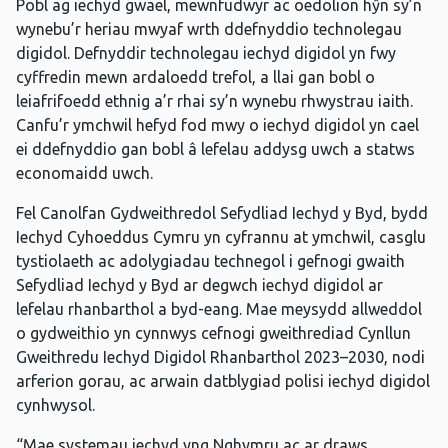
Pobl ag iechyd gwael, mewnfudwyr ac oedolion hŷn sy’n
wynebu’r heriau mwyaf wrth ddefnyddio technolegau
digidol. Defnyddir technolegau iechyd digidol yn fwy
cyffredin mewn ardaloedd trefol, a llai gan bobl o
leiafrifoedd ethnig a’r rhai sy’n wynebu rhwystrau iaith.
Canfu’r ymchwil hefyd fod mwy o iechyd digidol yn cael
ei ddefnyddio gan bobl â lefelau addysg uwch a statws
economaidd uwch.
Fel Canolfan Gydweithredol Sefydliad Iechyd y Byd, bydd
Iechyd Cyhoeddus Cymru yn cyfrannu at ymchwil, casglu
tystiolaeth ac adolygiadau technegol i gefnogi gwaith
Sefydliad Iechyd y Byd ar degwch iechyd digidol ar
lefelau rhanbarthol a byd-eang. Mae meysydd allweddol
o gydweithio yn cynnwys cefnogi gweithrediad Cynllun
Gweithredu Iechyd Digidol Rhanbarthol 2023–2030, nodi
arferion gorau, ac arwain datblygiad polisi iechyd digidol
cynhwysol.
“Mae systemau iechyd yng Nghymru ac ar draws