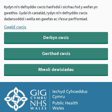
Rydyn ni’n defnyddio cwcis hanfodol i sicrhau fod y wefan yn
gweithio. Gyda’ch caniatâd, rydyn ni’n defnyddio cwcis
dadansoddol i wella ein gwefan ac i fesur perfformiad.
Gweld cwcis
Derbyn cwcis
Gwrthod cwcis
Rheoli dewisiadau