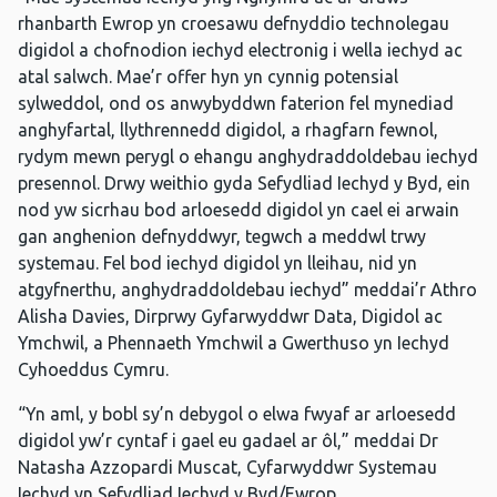
rhanbarth Ewrop yn croesawu defnyddio technolegau
digidol a chofnodion iechyd electronig i wella iechyd ac
atal salwch. Mae’r offer hyn yn cynnig potensial
sylweddol, ond os anwybyddwn faterion fel mynediad
anghyfartal, llythrennedd digidol, a rhagfarn fewnol,
rydym mewn perygl o ehangu anghydraddoldebau iechyd
presennol. Drwy weithio gyda Sefydliad Iechyd y Byd, ein
nod yw sicrhau bod arloesedd digidol yn cael ei arwain
gan anghenion defnyddwyr, tegwch a meddwl trwy
systemau. Fel bod iechyd digidol yn lleihau, nid yn
atgyfnerthu, anghydraddoldebau iechyd” meddai’r Athro
Alisha Davies, Dirprwy Gyfarwyddwr Data, Digidol ac
Ymchwil, a Phennaeth Ymchwil a Gwerthuso yn Iechyd
Cyhoeddus Cymru.
“Yn aml, y bobl sy’n debygol o elwa fwyaf ar arloesedd
digidol yw’r cyntaf i gael eu gadael ar ôl,” meddai Dr
Natasha Azzopardi Muscat, Cyfarwyddwr Systemau
Iechyd yn Sefydliad Iechyd y Byd/Ewrop.