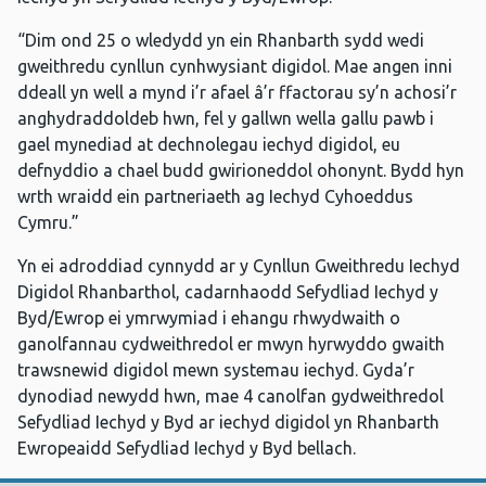
“Dim ond 25 o wledydd yn ein Rhanbarth sydd wedi
gweithredu cynllun cynhwysiant digidol. Mae angen inni
ddeall yn well a mynd i’r afael â’r ffactorau sy’n achosi’r
anghydraddoldeb hwn, fel y gallwn wella gallu pawb i
gael mynediad at dechnolegau iechyd digidol, eu
defnyddio a chael budd gwirioneddol ohonynt. Bydd hyn
wrth wraidd ein partneriaeth ag Iechyd Cyhoeddus
Cymru.”
Yn ei adroddiad cynnydd ar y Cynllun Gweithredu Iechyd
Digidol Rhanbarthol, cadarnhaodd Sefydliad Iechyd y
Byd/Ewrop ei ymrwymiad i ehangu rhwydwaith o
ganolfannau cydweithredol er mwyn hyrwyddo gwaith
trawsnewid digidol mewn systemau iechyd. Gyda’r
dynodiad newydd hwn, mae 4 canolfan gydweithredol
Sefydliad Iechyd y Byd ar iechyd digidol yn Rhanbarth
Ewropeaidd Sefydliad Iechyd y Byd bellach.