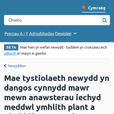
Cymraeg
Newid iaith y w
Chwilio gwefan Iechyd Cyhoeddus Cymru
Chwi
Pynciau A i Y
Adroddiadau
Dewislen
BETA
Mae hwn yn wefan newydd - byddem yn croesawu eich
adborth
er mwyn ei gwella.
Newyddion
Mae tystiolaeth newydd yn
dangos cynnydd mawr
mewn anawsterau iechyd
meddwl ymhlith plant a