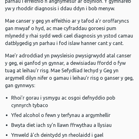
parhau i effeithio’n anghymesur ar ddynion. Y gymhareb
yw y rhoddir diagnosis i ddau ddyn i bob menyw.
Mae canser y geg yn effeithio ar y tafod a’r oroffaryncs
gan mwyaf o hyd, ac mae cyfraddau goroesi pum
mlynedd y rhai sydd wedi cael diagnosis yn ystod camau
datblygedig yn parhau i fod islaw hanner cant y cant.
Mae’r adroddiad yn pwysleisio pwysigrwydd atal canser
y geg, ei ganfod yn gynnar, a dewisiadau ffordd o fyw
tuag at leihau’r risg. Mae Sefydliad Iechyd y Geg yn
argymell dilyn nifer o gamau i leihau’r risg o ganser y geg,
gan gynnwys:
Rhoi’r gorau i ysmygu ac osgoi defnyddio pob
cynnyrch tybaco
Yfed alcohol o fewn y terfynau a argymhellir
Bwyta diet iach sy’n llawn ffrwythau a llysiau
Ymweld â’ch deintydd yn rheolaidd i gael