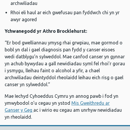
archwiliadau
Rhoi eli haul ar eich gwefusau pan fyddwch chi yn yr
awyr agored
Ychwanegodd yr Athro Brocklehurst:
“Er bod gwelliannau ymysg rhai grwpiau, mae gormod o
bobl yn dal i gael diagnosis pan fydd y canser eisoes
wedi datblygu’n sylweddol. Mae canfod canser yn gynnar
yn achub bywydau a gall newidiadau syml fel rhoi’r gorau
i ysmygu, lleihau faint o alcohol a yfir, a chael
archwiliadau deintyddol rheolaidd leihau eich risg o gael
canser yn sylweddol.”
Mae Iechyd Cyhoeddus Cymru yn annog pawb i fod yn
ymwybodol o’u cegau yn ystod
Mis Gweithredu ar
Ganser y Geg
ac i wirio eu cegau am unrhyw newidiadau
yn rheolaidd.