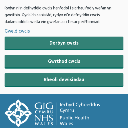
Rydyn ni’n defnyddio cwcis hanfodol i sicrhau fod y wefan yn
gweithio. Gyda’ch caniatâd, rydyn ni’n defnyddio cwcis
dadansoddol i wella ein gwefan ac i fesur perfformiad.
Gweld cwcis
Derbyn cwcis
Gwrthod cwcis
Rheoli dewisiadau