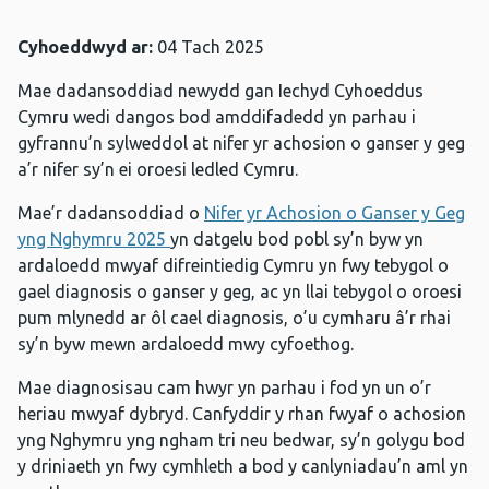
Cyhoeddwyd ar:
04 Tach 2025
Mae dadansoddiad newydd gan Iechyd Cyhoeddus
Cymru wedi dangos bod amddifadedd yn parhau i
gyfrannu’n sylweddol at nifer yr achosion o ganser y geg
a’r nifer sy’n ei oroesi ledled Cymru.
Mae’r dadansoddiad o
Nifer yr Achosion o Ganser y Geg
yng Nghymru 2025
yn datgelu bod pobl sy’n byw yn
ardaloedd mwyaf difreintiedig Cymru yn fwy tebygol o
gael diagnosis o ganser y geg, ac yn llai tebygol o oroesi
pum mlynedd ar ôl cael diagnosis, o’u cymharu â’r rhai
sy’n byw mewn ardaloedd mwy cyfoethog.
Mae diagnosisau cam hwyr yn parhau i fod yn un o’r
heriau mwyaf dybryd. Canfyddir y rhan fwyaf o achosion
yng Nghymru yng ngham tri neu bedwar, sy’n golygu bod
y driniaeth yn fwy cymhleth a bod y canlyniadau’n aml yn