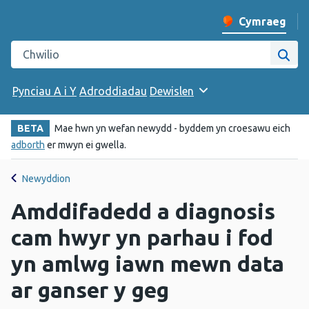
Cymraeg
Newid iaith y w
Chwilio gwefan Iechyd Cyhoeddus Cymru
Chwi
Pynciau A i Y
Adroddiadau
Dewislen
BETA
Mae hwn yn wefan newydd - byddem yn croesawu eich
adborth
er mwyn ei gwella.
Newyddion
Amddifadedd a diagnosis
cam hwyr yn parhau i fod
yn amlwg iawn mewn data
ar ganser y geg