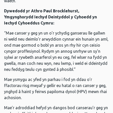
waeth.
Dywedodd yr Athro Paul Brocklehurst,
Ymgynghorydd Iechyd Deintyddol y Cyhoedd yn
Iechyd Cyhoeddus Cymru:
“Mae canser y geg yn un o’r ychydig ganserau lle gallwn
ni weld neu deimlo’r arwyddion cynnar ein hunain yn aml,
ond mae gormod o bobl yn aros yn rhy hir cyn ceisio
cyngor proffesiynol. Rydym yn annog unrhyw un sy’n
sylwi ar rywbeth anarferol yn eu ceg, fel wlser na fydd yn
gwella, man coch neu wyn, neu lwmp, i weld ei ddeintydd
neu feddyg teulu cyn gynted â phosibl.”
Mae ysmygu ac yfed yn parhau i fod yn ddau o’r
ffactorau risg mwyaf y gellir eu hatal o ran canser y geg,
ynghyd â haint y feirws papiloma dynol (HPV) mewn rhai
achosion.
Mae’r adroddiad hefyd yn dangos bod canserau’r geg yn