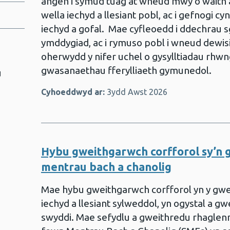
angen i symud tuag at wneud mwy o waith a
wella iechyd a llesiant pobl, ac i gefnogi 
iechyd a gofal. ​ Mae cyfleoedd i ddechrau
ymddygiad, ac i rymuso pobl i wneud dewisi
oherwydd y nifer uchel o gysylltiadau rhwn
gwasanaethau fferylliaeth gymunedol.​
u
Cyhoeddwyd ar:
3ydd Awst 2026
Hybu gweithgarwch corfforol sy’n 
mentrau bach a chanolig
Mae hybu gweithgarwch corfforol yn y gwe
iechyd a llesiant sylweddol, yn ogystal a g
swyddi. Mae sefydlu a gweithredu rhaglenn