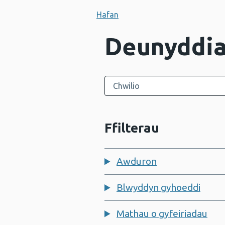
Hafan
Deunyddia
Chwilio'r categori hwn
Ffilterau
Awduron
Blwyddyn gyhoeddi
Mathau o gyfeiriadau