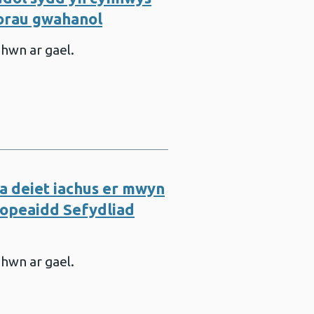
torau gwahanol
 hwn ar gael.
a deiet iachus er mwyn
ropeaidd Sefydliad
 hwn ar gael.