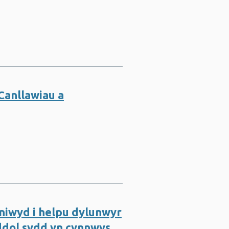
Canllawiau a
niwyd i helpu dylunwyr
ddol sydd yn cynnwys