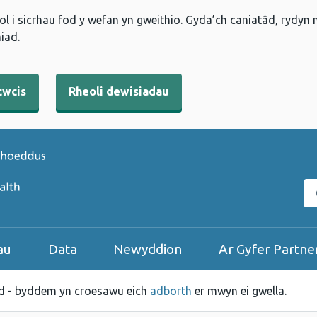
l i sicrhau fod y wefan yn gweithio. Gyda’ch caniatâd, rydyn
iad.
cwcis
Rheoli dewisiadau
C
au
Data
Newyddion
Ar Gyfer Partne
 - byddem yn croesawu eich
adborth
er mwyn ei gwella.