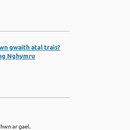
n gwaith atal trais?
yng Nghymru
 hwn ar gael.