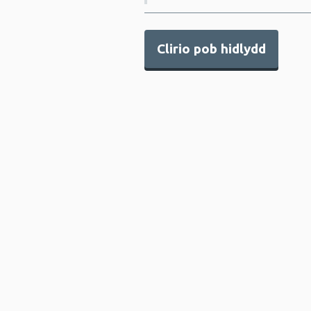
Cynllunio gofodol
Datrysiadau
Clirio pob hidlydd
DU
Economi iechyd
Economi llesiant
Grwpiau agored i
niwed
Gwerth
cymdeithasol
Iechyd a gofal
cymdeithasol
Iechyd ac amodau
byw
Masnach