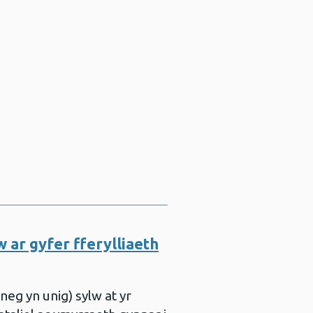
chwilio
 ar gyfer fferylliaeth
eg yn unig) sylw at yr