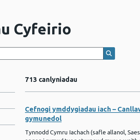
u Cyfeirio
Canlyniadau 
713 canlyniadau
Cefnogi ymddygiadau​ iach – Canllaw
gymunedol
Tynnodd Cymru Iachach (safle allanol, Saesn