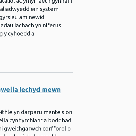
taliol ac ymyrraeth gynnar i
cynaliadwyedd ein system
 sgyrsiau am newid
adau iachach​ yn niferus
g y cyhoedd a
gwella iechyd mewn
ithle yn darparu manteision
wella cynhyrchiant a boddhad
i gweithgarwch corfforol o