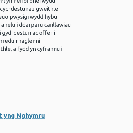
ml yn heriol oherwydd
cyd-destunau gweithle
leuo pwysigrwydd hybu
 anelu i ddarparu canllawiau
i gyd-destun ac offer i
thredu rhaglenni
thle, a fydd yn cyfrannu i
ant yng Nghymru