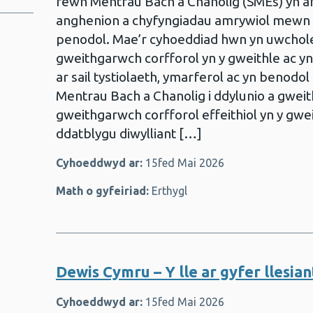
fewn Mentrau Bach a Chanolig (SMEs) yn a
anghenion a chyfyngiadau amrywiol mewn 
penodol. Mae’r cyhoeddiad hwn yn uwcho
gweithgarwch corfforol yn y gweithle ac yn
ar sail tystiolaeth, ymarferol ac yn benodol 
Mentrau Bach a Chanolig i ddylunio a gwei
gweithgarwch corfforol effeithiol yn y gwei
ddatblygu diwylliant […]
Cyhoeddwyd ar:
15fed Mai 2026
Math o gyfeiriad:
Erthygl
Dewis Cymru – Y lle ar gyfer llesi
Cyhoeddwyd ar:
15fed Mai 2026