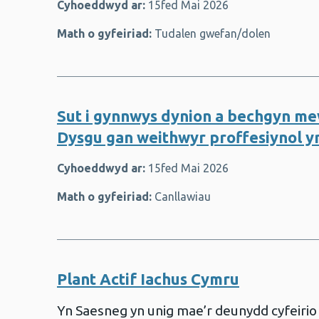
Cyhoeddwyd ar:
15fed Mai 2026
Math o gyfeiriad:
Tudalen gwefan/dolen
Sut i gynnwys dynion a bechgyn mew
Dysgu gan weithwyr proffesiynol 
Cyhoeddwyd ar:
15fed Mai 2026
Math o gyfeiriad:
Canllawiau
Plant Actif Iachus Cymru
Yn Saesneg yn unig mae’r deunydd cyfeirio