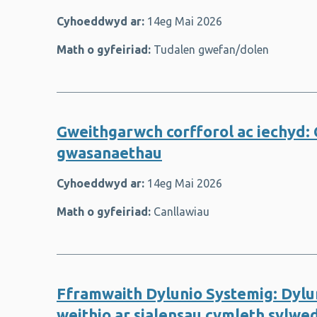
Cyhoeddwyd ar:
14eg Mai 2026
Math o gyfeiriad:
Tudalen gwefan/dolen
Gweithgarwch corfforol ac iechyd: 
gwasanaethau
Cyhoeddwyd ar:
14eg Mai 2026
Math o gyfeiriad:
Canllawiau
Fframwaith Dylunio Systemig: Dylu
weithio ar sialensau cymleth sylwe