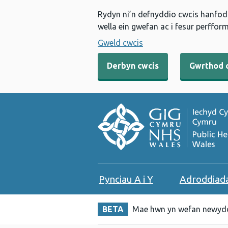
Rydyn ni’n defnyddio cwcis hanfodo
wella ein gwefan ac i fesur perfform
Gweld cwcis
Derbyn cwcis
Gwrthod 
Pynciau A i Y
Adroddiad
BETA
Mae hwn yn wefan newydd