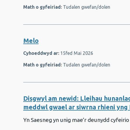
d
Math o gyfeiriad:
Tudalen gwefan/dolen
Melo
yd
Cyhoeddwyd ar:
15fed Mai 2026
u
Math o gyfeiriad:
Tudalen gwefan/dolen
d
Disgwyl am newid: Lleihau hunanla
meddwl gwael ar siwrna rhieni yn
Yn Saesneg yn unig mae’r deunydd cyfeirio