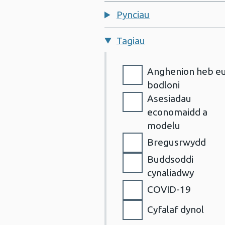
Pynciau
Tagiau
Tagiau
Anghenion heb e
bodloni
Asesiadau
economaidd a
modelu
Bregusrwydd
Buddsoddi
cynaliadwy
COVID-19
Cyfalaf dynol