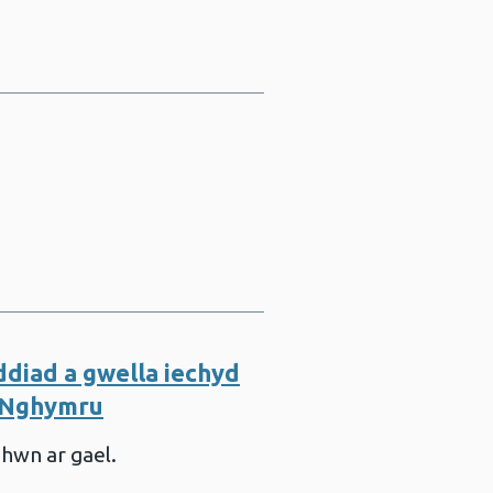
ddiad a gwella iechyd
g Nghymru
 hwn ar gael.