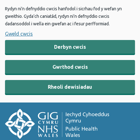
Rydyn ni’n defnyddio cwcis hanfodol i sicrhau fod y wefan yn
gweithio. Gyda’ch caniatâd, rydyn ni’n defnyddio cwcis
dadansoddol i wella ein gwefan ac i fesur perfformiad.
Gweld cwcis
Derbyn cwcis
Gwrthod cwcis
Rheoli dewisiadau