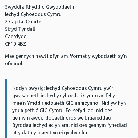
Swyddfa Rhyddid Gwybodaeth
Iechyd Cyhoeddus Cymru
2 Capital Quarter
Stryd Tyndall
Caerdydd
CF10 4BZ
Mae gennych hawl i ofyn am fformat y wybodaeth sy’n
ofynnol.
Nodyn pwysig: Iechyd Cyhoeddus Cymru yw’r
Gwybodaeth:
gwasanaeth iechyd y cyhoedd i Gymru ac felly
mae’n Ymddiriedolaeth GIG annibynnol. Nid yw hyn
yr un peth â GIG Cymru. Fel sefydliad, nid oes
gennym awdurdodaeth dros weithgareddau
Byrddau Iechyd ac yn aml nid oes gennym fynediad
at y data y maent yn ei gynhyrchu.