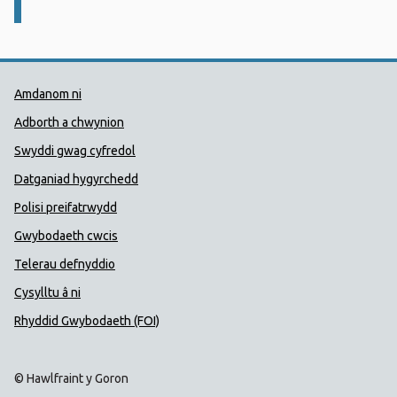
Dolenni Cymorth Iechyd Cyhoedd
Amdanom ni
Adborth a chwynion
Swyddi gwag cyfredol
Datganiad hygyrchedd
Polisi preifatrwydd
Gwybodaeth cwcis
Telerau defnyddio
Cysylltu â ni
Rhyddid Gwybodaeth (FOI)
© Hawlfraint y Goron