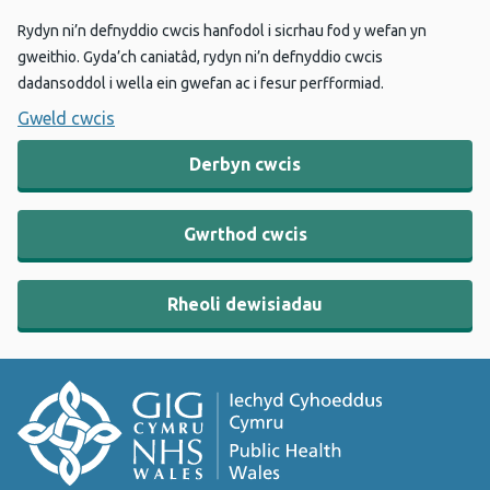
Rydyn ni’n defnyddio cwcis hanfodol i sicrhau fod y wefan yn
gweithio. Gyda’ch caniatâd, rydyn ni’n defnyddio cwcis
dadansoddol i wella ein gwefan ac i fesur perfformiad.
Gweld cwcis
Derbyn cwcis
Gwrthod cwcis
Rheoli dewisiadau