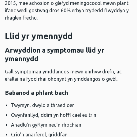
2015, mae achosion o glefyd meningococol mewn plant
ifanc wedi gostwng dros 60% erbyn trydedd flwyddyn y
rhaglen frechu.
Llid yr ymennydd
Arwyddion a symptomau llid yr
ymennydd
Gall symptomau ymddangos mewn unrhyw drefn, ac
efallai na fydd rhai ohonynt yn ymddangos o gwbl.
Babanod a phlant bach
Twymyn, dwylo a thraed oer
Cwynfanllyd, ddim yn hoffi cael eu trin
Anadlu’n gyflym neu’n rhochian
Crio’n anarferol, griddfan