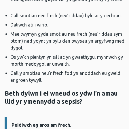
Gall smotiau neu frech (neu’r ddau) bylu ar y dechrau.
Daliwch ati i wirio.
Mae twymyn gyda smotiau neu frech (neu’r ddau sym
ptom) nad ydynt yn pylu dan bwysau yn argyfwng med
dygol.
Os yw’ch plentyn yn sâl ac yn gwaethygu, mynnwch gy
morth meddygol ar unwaith.
Gall y smotiau neu’r frech fod yn anoddach eu gweld
ar groen tywyll.
Beth dylwn i ei wneud os ydw i’n amau ​​
llid yr ymennydd a sepsis?
Peidiwch ag aros am frech.
Gwybodaeth: