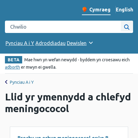
English
– Change 
Cymraeg
Newid iaith y wefan
Chwilio gwefan Iechyd Cyhoeddus Cymru
Chwi
Pynciau A i Y
Adroddiadau
Dewislen
BETA
Mae hwn yn wefan newydd - byddem yn croesawu eich
adborth
er mwyn ei gwella.
Pynciau A i Y
Llid yr ymennydd a chlefyd
meningococol