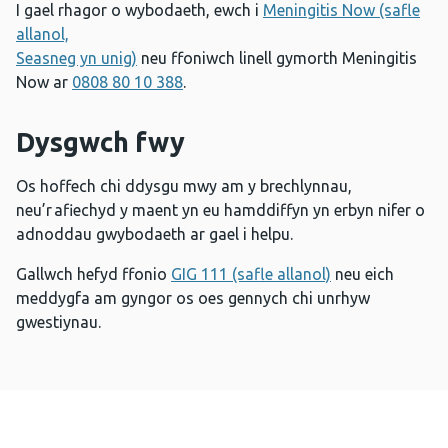
I gael rhagor o wybodaeth, ewch i
Meningitis Now (safle
allanol,
Seasneg yn unig)
neu ffoniwch linell gymorth Meningitis
Now ar
0808 80 10 388
.
Dysgwch fwy
Os hoffech chi ddysgu mwy am y brechlynnau,
neu’r afiechyd y maent yn eu hamddiffyn yn erbyn nifer o
adnoddau gwybodaeth ar gael i helpu.
Gallwch hefyd ffonio
GIG 111 (safle allanol)
neu eich
meddygfa am gyngor os oes gennych chi unrhyw
gwestiynau.