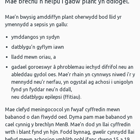
Mae brechu’n helpu i gadw plant yn ddiogel.
Mae’n bwysig amddiffyn plant oherwydd bod llid yr
ymennydd a sepsis yn gallu:
ymddangos yn sydyn
datblygu’n gyflym iawn
lladd mewn oriau, a
gadael goroeswyr â phroblemau iechyd difrifol neu an
ableddau gydol oes. Mae’r rhain yn cynnwys niwed i’r y
mennydd neu’r nerfau, yn ogystal ag achosi i unigolyn
fynd yn fyddar neu’n ddall,
neu ddatblygu epilepsi (ffitiau).
Mae clefyd meningococol yn fwyaf cyffredin mewn
babanod o dan flwydd oed. Dyma pam mae babanod yn
cael cynnig y brechlyn MenB. Mae’n dod yn llai cyffredin
wrth i blant fynd yn hŷn. Fodd bynnag, gwelir cynnydd llai
hefyd mewn achosion ymhlith pobl ifanc rhwng 15 a 19