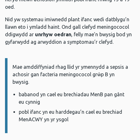
oed.
Nid yw systemau imiwnedd plant ifanc wedi datblygu’n
llawn eto i ymladd haint. Ond gall clefyd meningococol
ddigwydd ar
unrhyw oedran
, felly mae’n bwysig bod yn
gyfarwydd ag arwyddion a symptomau’r clefyd.
Mae amddiffyniad rhag llid yr ymennydd a sepsis a
Gwybodaeth:
achosir gan facteria meningococol grŵp B yn
bwysig.
babanod yn cael eu brechiadau MenB pan gânt
eu cynnig
pobl ifanc yn eu harddegau’n cael eu brechiad
MenACWY yn yr ysgol