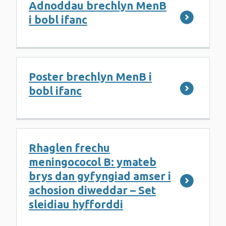
Adnoddau brechlyn MenB
i bobl ifanc
Poster brechlyn MenB i
bobl ifanc
Rhaglen frechu
meningococol B: ymateb
brys dan gyfyngiad amser i
achosion diweddar – Set
sleidiau hyfforddi