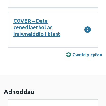
COVER – Data
cenedlaethol ar
imiwneiddio i blant
Gweld y cyfan
G
Adnoddau