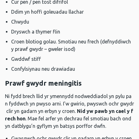
Cur pen / pen tost difrifol
Ddim yn hoffi goleuadau llachar
Chwydu
Dryswch a thymer flin
Croen blotiog golau. Smotiau neu frech (defnyddiwch
y prawf gwydr – gweler isod)
Gwddwf stiff
Confylsiynau neu drawiadau
Prawf gwydr meningitis
Ni fydd brech llid yr ymennydd nodweddiadol yn pylu pa
n fyddwch yn pwyso arni. I’w gwirio, pwyswch ochr gwydr
clir yn gadarn yn erbyn y croen.
Nid yw pawb yn cael y f
rech hon
. Mae fel arfer yn dechrau fel smotiau bach ond
yn datblygu’n gyflym yn batsys porffor dwfn.
Gwasgwch ochr gwydr clir yn gadarn yn erbyn y croen.