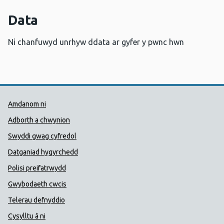
Data
Ni chanfuwyd unrhyw ddata ar gyfer y pwnc hwn
Dolenni Cymorth Iechyd Cyhoedd
Amdanom ni
Adborth a chwynion
Swyddi gwag cyfredol
Datganiad hygyrchedd
Polisi preifatrwydd
Gwybodaeth cwcis
Telerau defnyddio
Cysylltu â ni