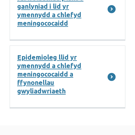
ganlyniad i lid yr
ymennydd a chlefyd
meningococaidd
Epidemioleg llid yr
ymennydd a chlefyd
meningococaidd a
ffynonellau
gwyliadwriaeth