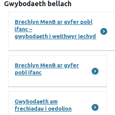
Gwybodaeth bellach
Brechlyn MenB ar gyfer pobl
ifanc –
gwybodaeth i weithwyr iechyd
Brechlyn MenB ar gyfer
pobl ifanc
Gwybodaeth am
frechiadau i oedolion