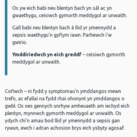
Os yw eich babi neu blentyn bach yn sâl ac yn
gwaethygu, ceisiwch gymorth meddygol ar unwaith.
Gall babi neu blentyn bach â llid yr ymennydd a
sepsis waethygu’n gyflym iawn. Parhewch i’w
gwirio.
Ymddiriedwch yn eich greddf
– ceisiwch gymorth
meddygol ar unwaith.
Cofiwch – ni fydd y symptomau’n ymddangos mewn
trefn, ac efallai na fydd rhai ohonynt yn ymddangos o
gwbl. Os oes gennych unrhyw amheuaeth am iechyd eich
plentyn, mynnwch gymorth meddygol ar unwaith. Os
ydych chi’n amau ​​​​​​bod llid yr ymennydd a sepsis gan
rywun, ewch i adran achosion brys eich ysbyty agosaf.