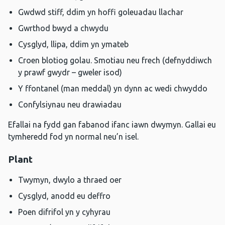
Gwdwd stiff, ddim yn hoffi goleuadau llachar
Gwrthod bwyd a chwydu
Cysglyd, llipa, ddim yn ymateb
Croen blotiog golau. Smotiau neu frech (defnyddiwch
y prawf gwydr – gweler isod)
Y ffontanel (man meddal) yn dynn ac wedi chwyddo
Confylsiynau neu drawiadau
Efallai na fydd gan fabanod ifanc iawn dwymyn. Gallai eu
tymheredd fod yn normal neu’n isel.
Plant
Twymyn, dwylo a thraed oer
Cysglyd, anodd eu deffro
Poen difrifol yn y cyhyrau