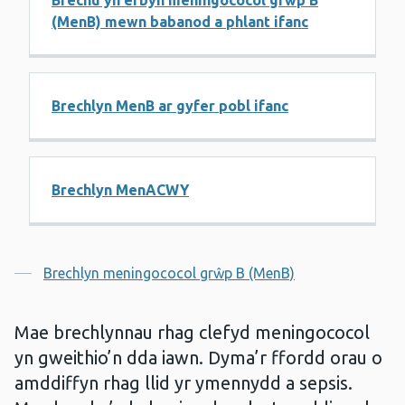
Brechu yn erbyn meningococol grŵp B
(MenB) mewn babanod a phlant ifanc
Brechlyn MenB ar gyfer pobl ifanc
Brechlyn MenACWY
Cynnwys
Brechlyn meningococol grŵp B (MenB)
Mae brechlynnau rhag clefyd meningococol
yn gweithio’n dda iawn. Dyma’r ffordd orau o
amddiffyn rhag llid yr ymennydd a sepsis.