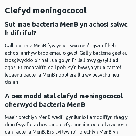
Clefyd meningococol
Sut mae bacteria MenB yn achosi salwc
h difrifol?
Gall bacteria MenB fyw yn y trwyn neu’r gwddf heb
achosi unrhyw broblemau o gwbl. Gall y bacteria gael eu
trosglwyddo o’r naill unigolyn i’r llall trwy gysylltiad
agos. Er enghraifft, gall pobl sy’n byw yn yr un cartref
ledaenu bacteria MenB i bobl eraill trwy besychu neu
disian.
A oes modd atal clefyd meningococol
oherwydd bacteria MenB
Mae’r brechlyn MenB wedi’i gynllunio i amddiffyn rhag y
rhan fwyaf o achosion o glefyd meningococol a achosir
gan facteria MenB. Ers cyflwyno’r brechlyn MenB yn