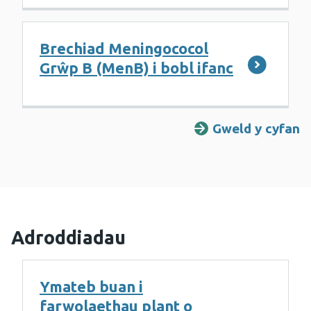
Brechiad Meningococol
Grŵp B (MenB) i bobl ifanc
Gweld y cyfan
Adroddiadau
Ymateb buan i
farwolaethau plant o