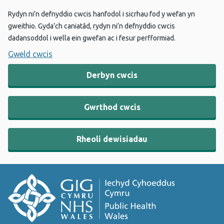
Rydyn ni’n defnyddio cwcis hanfodol i sicrhau fod y wefan yn
gweithio. Gyda’ch caniatâd, rydyn ni’n defnyddio cwcis
dadansoddol i wella ein gwefan ac i fesur perfformiad.
Gweld cwcis
Derbyn cwcis
Gwrthod cwcis
Rheoli dewisiadau