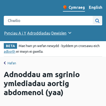
English
– Change 
Cymraeg
Newid iaith y wefan
Chwilio gwefan Iechyd Cyhoeddus Cymru
Chwi
Pynciau A i Y
Adroddiadau
Dewislen
BETA
Mae hwn yn wefan newydd - byddem yn croesawu eich
adborth
er mwyn ei gwella.
Hafan
Adnoddau am sgrinio
ymlediadau aortig
abdomenol (yaa)