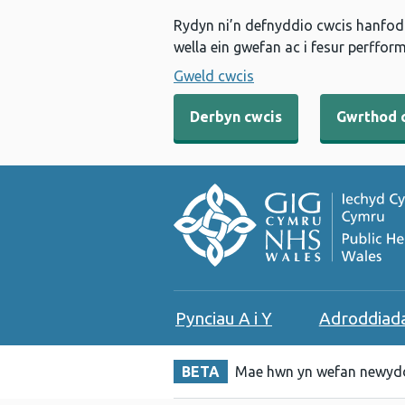
Rydyn ni’n defnyddio cwcis hanfodo
wella ein gwefan ac i fesur perfform
Gweld cwcis
Derbyn cwcis
Gwrthod 
Pynciau A i Y
Adroddiad
BETA
Mae hwn yn wefan newydd