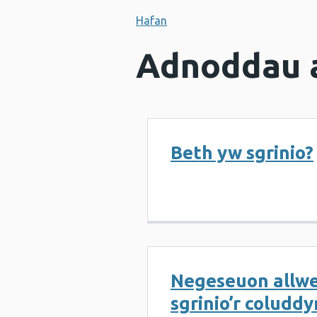
Hafan
Adnoddau a
Beth yw sgrinio?
Negeseuon allw
sgrinio’r coluddy