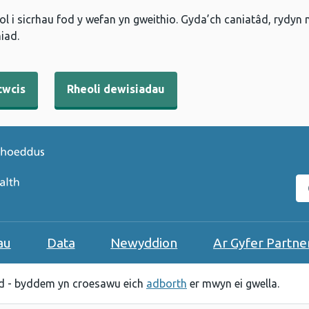
l i sicrhau fod y wefan yn gweithio. Gyda’ch caniatâd, rydyn
iad.
cwcis
Rheoli dewisiadau
C
au
Data
Newyddion
Ar Gyfer Partne
 - byddem yn croesawu eich
adborth
er mwyn ei gwella.