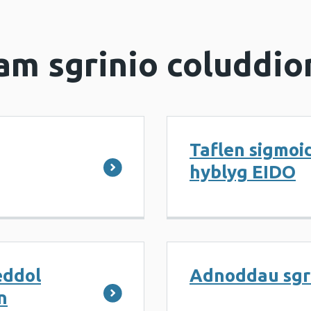
m sgrinio coluddio
Taflen sigmoi
hyblyg EIDO
eddol
Adnoddau sgr
n