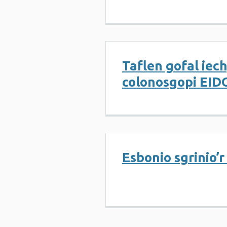
Taflen gofal iec
colonosgopi EID
Esbonio sgrinio’