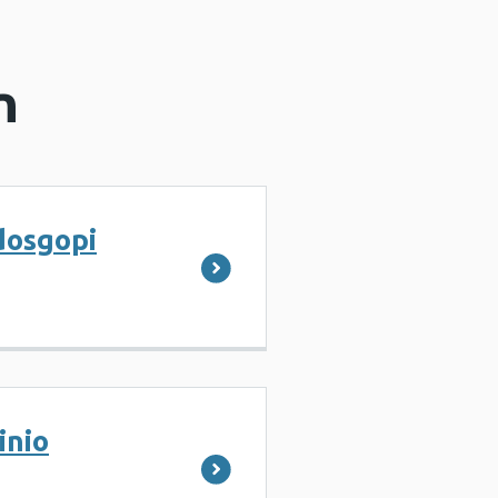
n
dosgopi
inio