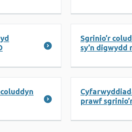
hyd
Sgrinio’r colu
O
sy’n digwydd 
r coluddyn
Cyfarwyddiad
prawf sgrinio’