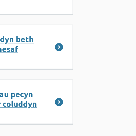
ddyn beth
nesaf
au pecyn
r coluddyn