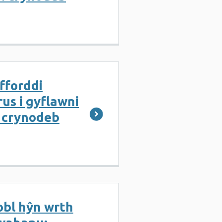
fforddi
us i gyflawni
: crynodeb
obl hŷn wrth