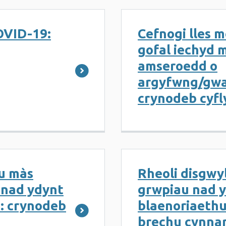
OVID-19:
Cefnogi lles m
gofal iechyd
amseroedd o
argyfwng/gwa
crynodeb cyf
u màs
Rheoli disgwy
 nad ydynt
grwpiau nad y
d: crynodeb
blaenoriaethu
brechu cynnar