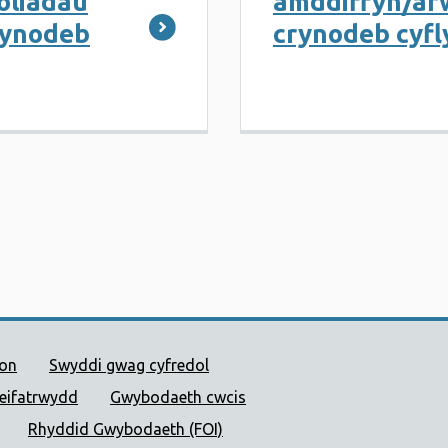
oliadau
amddiffyn/ar
rynodeb
crynodeb cyf
 Cyhoeddus Cymru
ion
Swyddi gwag cyfredol
reifatrwydd
Gwybodaeth cwcis
Rhyddid Gwybodaeth (FOI)