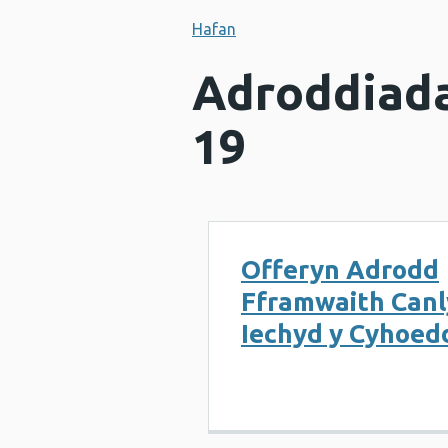
Hafan
Adroddiada
19
Offeryn Adrodd
Fframwaith Can
Iechyd y Cyhoed