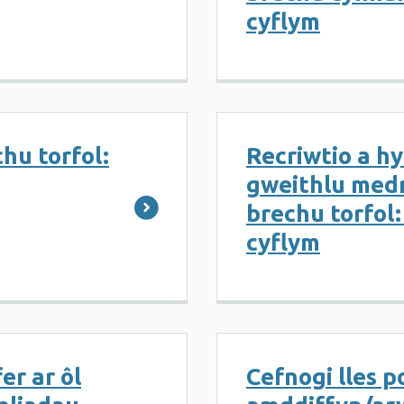
cyflym
hu torfol:
Recriwtio a hy
gweithlu medr
brechu torfol
cyflym
er ar ôl
Cefnogi lles p