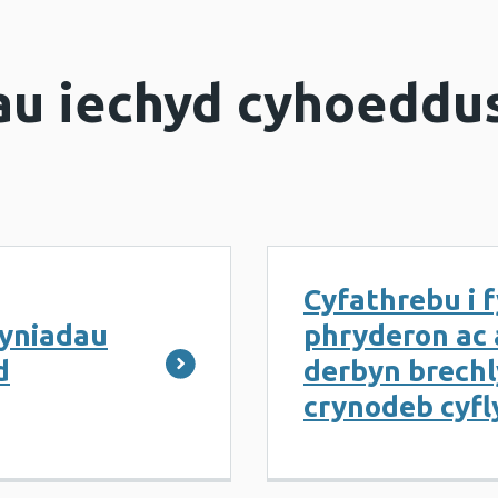
u iechyd cyhoeddus
Cyfathrebu i f
lyniadau
phryderon ac
d
derbyn brech
crynodeb cyf