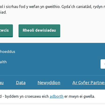
l i sicrhau fod y wefan yn gweithio. Gyda’ch caniatâd, rydyn
iad.
cwcis
Rheoli dewisiadau
C
au
Data
Newyddion
Ar Gyfer Partne
 - byddem yn croesawu eich
adborth
er mwyn ei gwella.