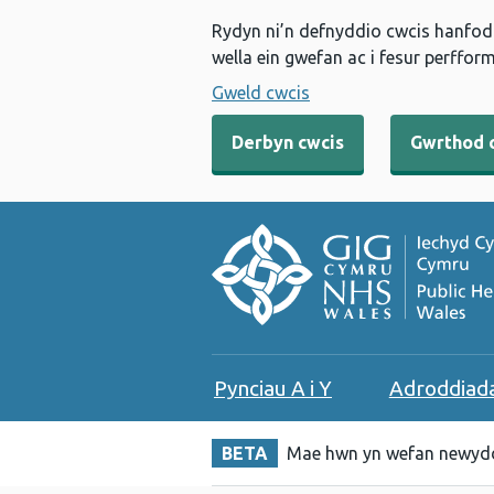
Rydyn ni’n defnyddio cwcis hanfodo
wella ein gwefan ac i fesur perfform
Gweld cwcis
Derbyn cwcis
Gwrthod 
Pynciau A i Y
Adroddiad
BETA
Mae hwn yn wefan newydd