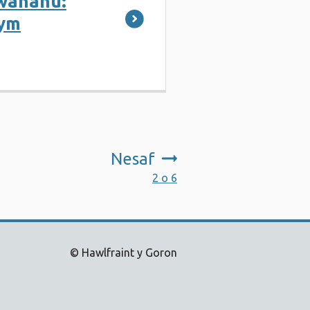
wahanu:
lym
Nesaf
:
2 o 6
© Hawlfraint y Goron