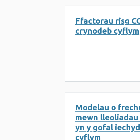
Ffactorau risg C
crynodeb cyflym
Modelau o frech
mewn lleoliadau
yn y gofal iechy
cyflym