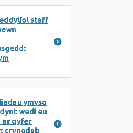
eddyliol staff
 mewn
sgedd:
lym
liadau ymysg
dynt wedi eu
 ar gyfer
: crynodeb