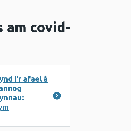
 am covid-
ynd i’r afael â
 annog
lynnau:
lym